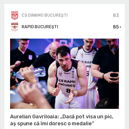
83
CS DINAMO BUCUREŞTI
85
RAPID BUCUREȘTI
Aurelian Gavriloaia: „Dacă pot visa un pic,
aș spune că îmi doresc o medalie”