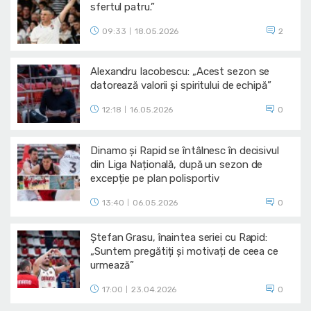
sfertul patru.”
09:33
18.05.2026
2
|
Alexandru Iacobescu: „Acest sezon se
datorează valorii și spiritului de echipă”
12:18
16.05.2026
0
|
Dinamo și Rapid se întâlnesc în decisivul
din Liga Națională, după un sezon de
excepție pe plan polisportiv
13:40
06.05.2026
0
|
Ștefan Grasu, înaintea seriei cu Rapid:
„Suntem pregătiți și motivați de ceea ce
urmează”
17:00
23.04.2026
0
|