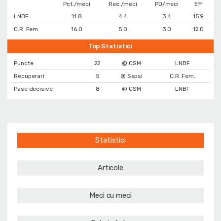
Pct./meci
Rec./meci
PD/meci
Eff
LNBF
11.8
4.4
3.4
15.9
C.R. Fem.
16.0
5.0
3.0
12.0
Top Statistici
Puncte
22
@ CSM
LNBF
Recuperari
5
@ Sepsi
C.R. Fem.
Pase decisive
8
@ CSM
LNBF
Statistici
Articole
Meci cu meci