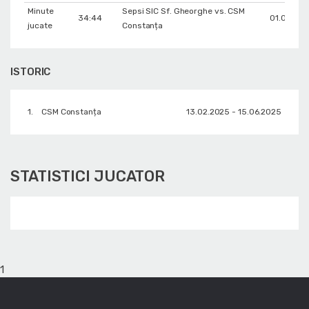
Minute
Sepsi SIC Sf. Gheorghe vs. CSM
34:44
01.03.20
jucate
Constanța
ISTORIC
1.
CSM Constanța
13.02.2025 - 15.06.2025
STATISTICI JUCATOR
1