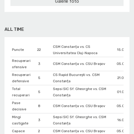
Galerie foto
ALL TIME
CSM Constanța vs. CS
Puncte
22
15.04.20
Universitatea Cluj-Napoca
Recuperari
3
CSM Constanța vs. CSU Braşov
05.04.20
ofensive
Recuperari
CS Rapid București vs. CSM
5
21.03.20
defensive
Constanța
Total
Sepsi SIC Sf. Gheorghe vs. CSM
5
01.03.20
recuperari
Constanța
Pase
8
CSM Constanța vs. CSU Braşov
05.04.20
decisive
Mingi
Sepsi SIC Sf. Gheorghe vs. CSM
3
16.02.202
castigate
Constanța
Capace
2
CSM Constanța vs. CSU Braşov
05.04.20