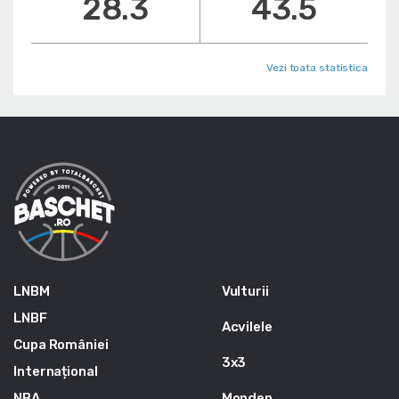
28.3
43.5
Vezi toata statistica
LNBM
Vulturii
LNBF
Acvilele
Cupa României
3x3
Internațional
NBA
Monden