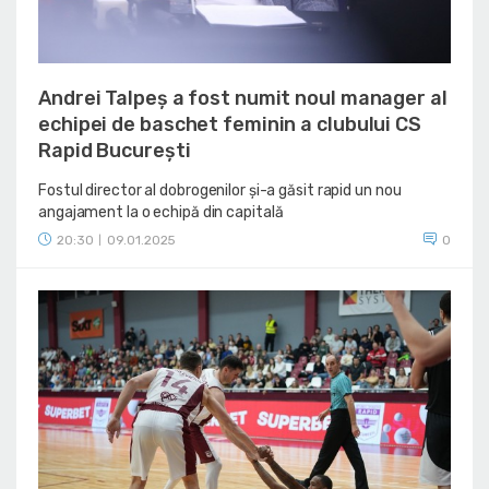
Andrei Talpeș a fost numit noul manager al
echipei de baschet feminin a clubului CS
Rapid București
Fostul director al dobrogenilor și-a găsit rapid un nou
angajament la o echipă din capitală
20:30
09.01.2025
0
|