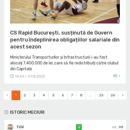
CS Rapid București, susținută de Guvern
pentru îndeplinirea obligațiilor salariale din
acest sezon
Ministerului Transporturilor și Infrastructurii i-au fost
alocați 7.400.000 de lei, care să fie redistribuiți către clubul
din Capitală
14:50
07.12.2023
1
|
‹
1
2
3
4
5
6
7
8
...
25
26
›
ISTORIC MECIURI
TGV
V
68
:
98