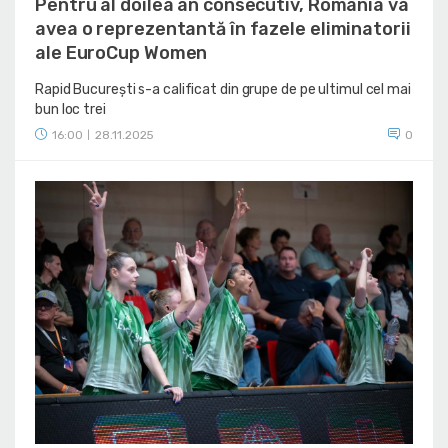
Pentru al doilea an consecutiv, România va
avea o reprezentantă în fazele eliminatorii
ale EuroCup Women
Rapid București s-a calificat din grupe de pe ultimul cel mai
bun loc trei
16:00
28.11.2025
0
|