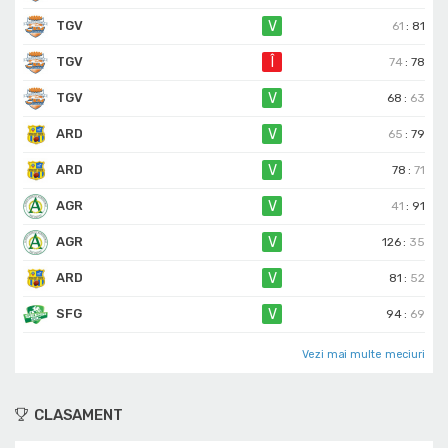
TGV
V
61
:
81
TGV
Î
74
:
78
TGV
V
68
:
63
ARD
V
65
:
79
ARD
V
78
:
71
AGR
V
41
:
91
AGR
V
126
:
35
ARD
V
81
:
52
SFG
V
94
:
69
Vezi mai multe meciuri
CLASAMENT