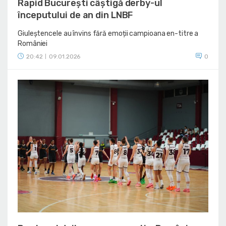
Rapid București câștigă derby-ul
începutului de an din LNBF
Giuleștencele au învins fără emoții campioana en-titre a
României
20:42
09.01.2026
0
|