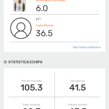
Annemarie Gödri Părău
6.0
+/-
Taylor Murray
36.5
Vezi toata statistica
STATISTICA ECHIPA
Puncte marcate
Recuperari
105.3
41.5
Pase decisive
Puncte primite