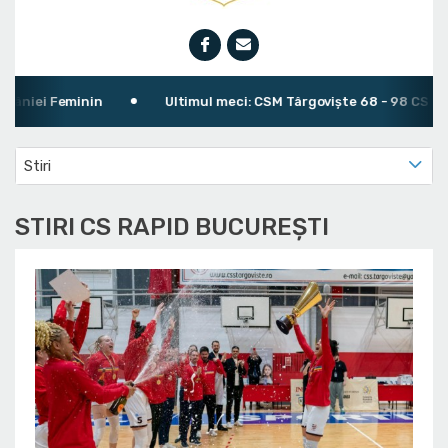
in
Ultimul meci: CSM Târgoviște 68 - 98 CS Rapid București
Stiri
STIRI CS RAPID BUCUREȘTI