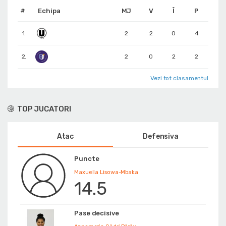
#
Echipa
MJ
V
Î
P
1.
2
2
0
4
2.
2
0
2
2
Vezi tot clasamentul
TOP JUCATORI
Atac
Defensiva
Puncte
Maxuella Lisowa-Mbaka
14.5
Pase decisive