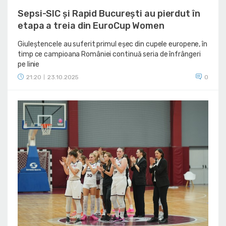
Sepsi-SIC și Rapid București au pierdut în
etapa a treia din EuroCup Women
Giuleștencele au suferit primul eșec din cupele europene, în
timp ce campioana României continuă seria de înfrângeri
pe linie
21:20
23.10.2025
0
|