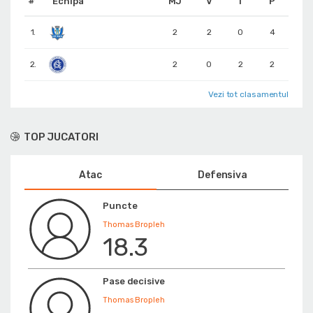
#
Echipa
MJ
V
Î
P
1.
2
2
0
4
2.
2
0
2
2
Vezi tot clasamentul
TOP JUCATORI
Atac
Defensiva
Puncte
Thomas Bropleh
18.3
Pase decisive
Thomas Bropleh