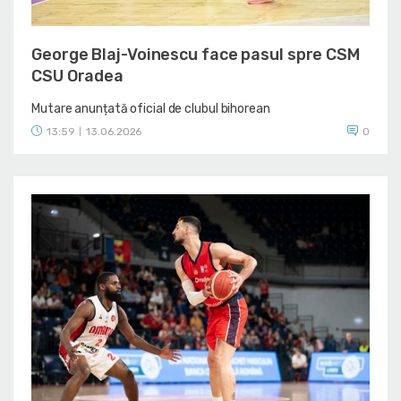
George Blaj-Voinescu face pasul spre CSM
CSU Oradea
Mutare anunțată oficial de clubul bihorean
13:59
13.06.2026
0
|