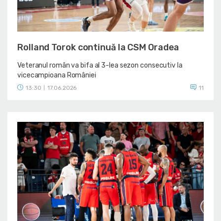
Rolland Torok continuă la CSM Oradea
Veteranul român va bifa al 3-lea sezon consecutiv la
vicecampioana României
13:30
17.06.2026
11
|