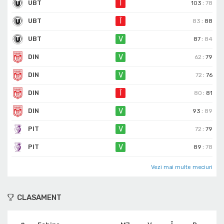
UBT
Î
103
:
78
UBT
Î
83
:
88
UBT
V
87
:
84
DIN
V
62
:
79
DIN
V
72
:
76
DIN
Î
80
:
81
DIN
V
93
:
89
PIT
V
72
:
79
PIT
V
89
:
78
Vezi mai multe meciuri
CLASAMENT