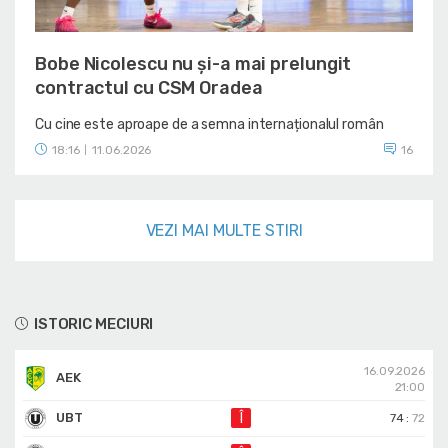
Bobe Nicolescu nu și-a mai prelungit
contractul cu CSM Oradea
Cu cine este aproape de a semna internaționalul român
18:16
11.06.2026
16
|
VEZI MAI MULTE STIRI
ISTORIC MECIURI
16.09.2026
AEK
21:00
UBT
Î
74
:
72