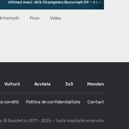
Ultimul meci: ACS Champions București 59 - 46 ACS Primo Megaball 
Informatii
Poze
Video
Vulturii
Acvilele
3x3
Monden
i conditii
Politica de confidentialitate
Contact
cy
© Baschet.ro 2011 - 2026 - Toate drepturile rezervate