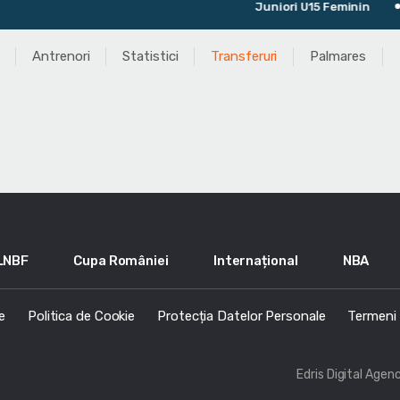
Juniori U15 Feminin
Antrenori
Statistici
Transferuri
Palmares
LNBF
Cupa României
Internațional
NBA
e
Politica de Cookie
Protecția Datelor Personale
Termeni s
Edris Digital Agen