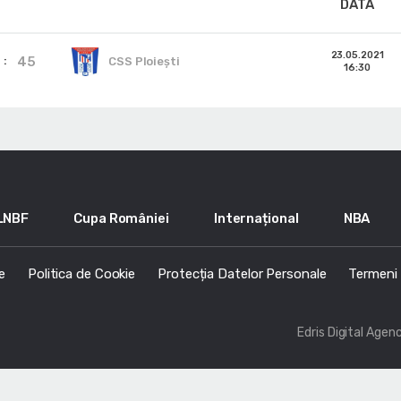
DATA
23.05.2021
45
CSS Ploiești
16:30
LNBF
Cupa României
Internațional
NBA
e
Politica de Cookie
Protecția Datelor Personale
Termeni s
Edris Digital Agen