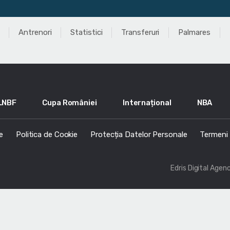
Antrenori
Statistici
Transferuri
Palmares
LNBF
Cupa României
Internațional
NBA
e
Politica de Cookie
Protecția Datelor Personale
Termeni s
Edris Digital Agen