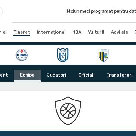
Niciun meci programat pentru dat
iei
Tineret
Internațional
NBA
Vulturii
Acvilele
ent
Echipe
Jucatori
Oficiali
Transferuri