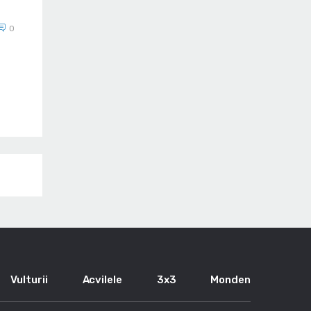
0
Vulturii
Acvilele
3x3
Monden