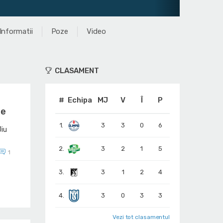
Informatii
Poze
Video
CLASAMENT
#
Echipa
MJ
V
Î
P
re
1.
3
3
0
6
Jiu
2.
3
2
1
5
1
3.
3
1
2
4
4.
3
0
3
3
Vezi tot clasamentul