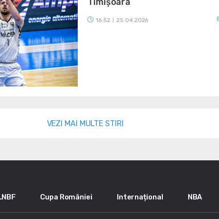
Timișoara
16:52
25.04.2026
|
VEZI MAI MULTE STIRI
LNBF
Cupa României
Internațional
NBA