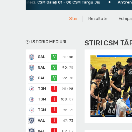
timul meci: CSM Galaţi 81 - 88 CSM Târgu Jiu
Antrenor: Vanja
Stiri
Rezultate
Echipa
STIRI CSM TÂ
ISTORIC MECIURI
GAL
V
81
:
88
GAL
V
90
:
75
GAL
V
92
:
70
TGM
Î
95
:
98
TGM
Î
108
:
87
TGM
Î
92
:
91
VAL
Î
67
:
73
VAL
Î
89
:
87