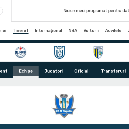
Niciun meci programat pentru dat
iei
Tineret
Internațional
NBA
Vulturii
Acvilele
ent
Echipe
Jucatori
Oficiali
Transferuri