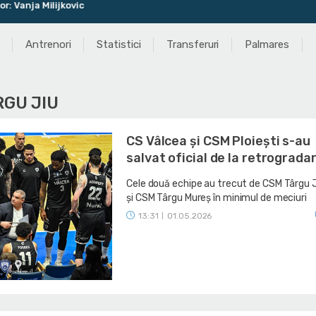
 Milijkovic
Antrenori
Statistici
Transferuri
Palmares
RGU JIU
CS Vâlcea și CSM Ploiești s-au
salvat oficial de la retrograda
Cele două echipe au trecut de CSM Târgu 
și CSM Târgu Mureș în minimul de meciuri
13:31
01.05.2026
|