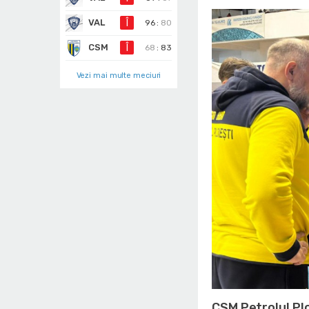
VAL
Î
96
:
80
CSM
Î
68
:
83
Vezi mai multe meciuri
CSM Petrolul Plo