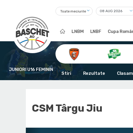
Toate meciurile
LNBM
LNBF
Cupa Român
JUNIORI U16 FEMININ
Stiri
Rezultate
Clasam
CSM Târgu Jiu