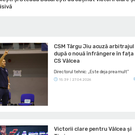
isivă
CSM Târgu Jiu acuză arbitrajul
după o nouă înfrângere în fața 
CS Vâlcea
Directorul tehnic: „Este deja prea mult”
15:39
27.04.2026
|
Victorii clare pentru Vâlcea și