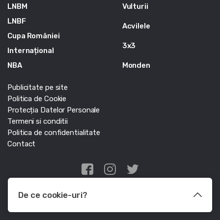
LNBM
Vulturii
LNBF
Acvilele
Cupa României
3x3
Internațional
NBA
Monden
Publicitate pe site
Politica de Cookie
Protecția Datelor Personale
Termeni si conditii
Politica de confidentialitate
Contact
Edris Digital Agency
De ce cookie-uri?
© Baschet.ro 2011 - 2026 - Toate drepturile rezervate
Le utilizam pentru a optimiza functionalitatea site-ului web, a