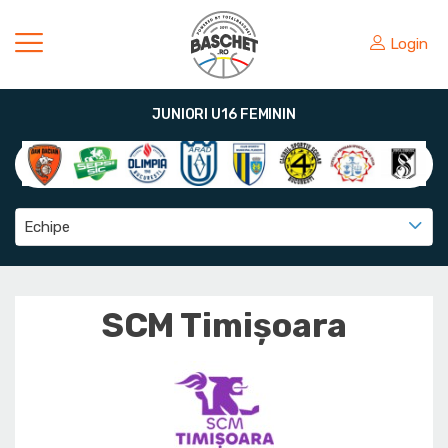
Login
JUNIORI U16 FEMININ
Echipe
SCM Timișoara