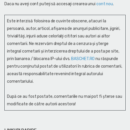
Daca nu aveţi cont puteţi să accesaţi crearea unui
cont nou
.
Este interzisă folosirea de cuvinte obscene, atacuri la
persoană, autor, articol, afişarea de anunţuri publicitare, jigniri,
trivialităţi, injurii aduse celorlalţi cititori sau autori ai altor
comentarii. Ne rezervăm dreptul de a cenzura și şterge
integral cometarii și interzicerea dreptului de a posta pe site,
prin banarea / blocarea IP-ului dvs.
BASCHET.RO
nu răspunde
pentru conţinutul postat de utilizatori în rubrica de comentarii,
această responsabilitate revenind integral autorului
comentariului.
După ce au fost postate, comentariile nu mai pot fi șterse sau
modificate de către autorii acestora!