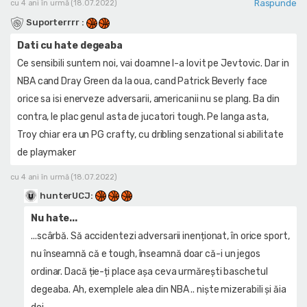
Raspunde
cu 4 ani în urmă (18.07.2022)
Suporterrrr
:
Dati cu hate degeaba
Ce sensibili suntem noi, vai doamne l-a lovit pe Jevtovic. Dar in
NBA cand Dray Green da la oua, cand Patrick Beverly face
orice sa isi enerveze adversarii, americanii nu se plang. Ba din
contra, le plac genul asta de jucatori tough. Pe langa asta,
Troy chiar era un PG crafty, cu dribling senzational si abilitate
de playmaker
cu 4 ani în urmă (18.07.2022)
hunterUCJ
:
Nu hate...
...scârbă. Să accidentezi adversarii inenționat, în orice sport,
nu înseamnă că e tough, înseamnă doar că-i un jegos
ordinar. Dacă ție-ți place aşa ceva urmăreşti baschetul
degeaba. Ah, exemplele alea din NBA .. nişte mizerabili şi ăia