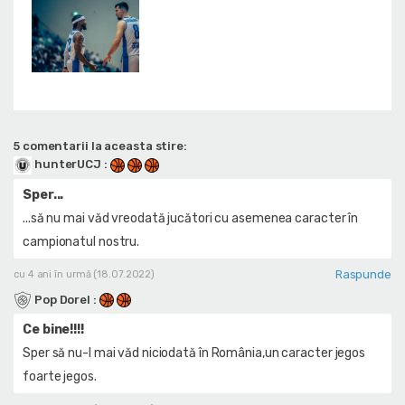
5 comentarii la aceasta stire:
hunterUCJ
:
Sper...
...să nu mai văd vreodată jucători cu asemenea caracter în
campionatul nostru.
Raspunde
cu 4 ani în urmă (18.07.2022)
Pop Dorel
:
Ce bine!!!!
Sper să nu-l mai văd niciodată în România,un caracter jegos
foarte jegos.