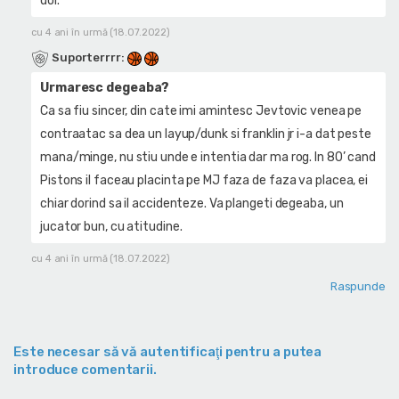
doi.
cu 4 ani în urmă (18.07.2022)
Suporterrrr
:
Urmaresc degeaba?
Ca sa fiu sincer, din cate imi amintesc Jevtovic venea pe
contraatac sa dea un layup/dunk si franklin jr i-a dat peste
mana/minge, nu stiu unde e intentia dar ma rog. In 80’ cand
Pistons il faceau placinta pe MJ faza de faza va placea, ei
chiar dorind sa il accidenteze. Va plangeti degeaba, un
jucator bun, cu atitudine.
cu 4 ani în urmă (18.07.2022)
Raspunde
Este necesar să vă autentificaţi pentru a putea
introduce comentarii.