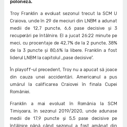
poloneză.
Troy Franklin a evoluat sezonul trecut la SCM U
Craiova, unde în 29 de meciuri din LNBM a adunat
medii de 12,7 puncte, 6,6 pase decisive și 3
recuperări pe întâlnire. El a jucat 26:22 minute pe
meci, cu procentaje de 42,7% de la 2 puncte, 38%
de la 3 puncte și 80,6% la libere. Franklin a fost
liderul LNBM la capitolul „pase decisive”.
În playoff-ul precedent, Troy nu a apucat să joace
din cauza unei accidentări. Americanul a pus
umărul la calificarea Craiovei în finala Cupei
României.
Franklin a mai evoluat în România la SCM
Timișoara, în sezonul 2019/2020, unde adunase
medii de 17,9 puncte și 5,5 pase decisive pe
întâlnire până când sezonul a fost amânat din