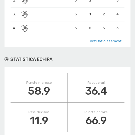
2.
3
2
1
5
3.
3
1
2
4
4.
3
0
3
3
Vezi tot clasamentul
STATISTICA ECHIPA
Puncte marcate
Recuperari
58.9
36.4
Pase decisive
Puncte primite
11.9
66.9