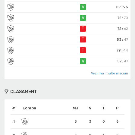
V
89
:
95
V
72
:
70
Î
72
:
62
Î
53
:
47
Î
79
:
44
V
57
:
47
Vezi mai multe meciuri
CLASAMENT
#
Echipa
MJ
V
Î
P
1.
3
3
0
6