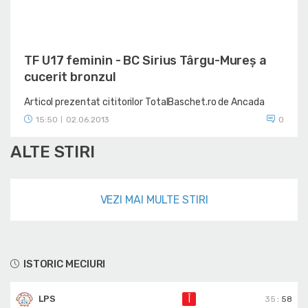
TF U17 feminin - BC Sirius Târgu-Mureș a
cucerit bronzul
Articol prezentat cititorilor TotalBaschet.ro de Ancada
15:50
02.06.2013
0
|
ALTE STIRI
VEZI MAI MULTE STIRI
ISTORIC MECIURI
LPS
Î
35
:
58