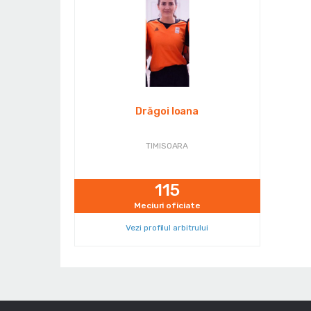
Drăgoi Ioana
TIMISOARA
115
Meciuri oficiate
Vezi profilul arbitrului