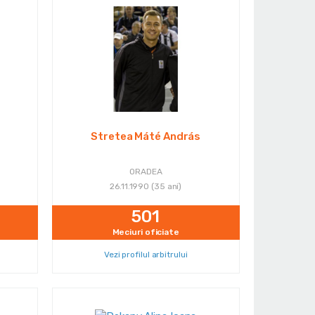
Stretea Máté András
ORADEA
26.11.1990 (35 ani)
501
Meciuri oficiate
Vezi profilul arbitrului