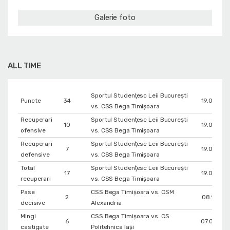
Galerie foto
ALL TIME
Sportul Studenţesc Leii Bucureşti
Puncte
34
19.04.20
vs. CSS Bega Timișoara
Recuperari
Sportul Studenţesc Leii Bucureşti
10
19.04.20
ofensive
vs. CSS Bega Timișoara
Recuperari
Sportul Studenţesc Leii Bucureşti
7
19.04.20
defensive
vs. CSS Bega Timișoara
Total
Sportul Studenţesc Leii Bucureşti
17
19.04.20
recuperari
vs. CSS Bega Timișoara
Pase
CSS Bega Timișoara vs. CSM
2
08.11.202
decisive
Alexandria
Mingi
CSS Bega Timișoara vs. CS
6
07.04.20
castigate
Politehnica Iași