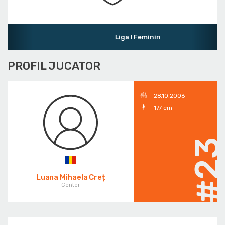
Liga I Feminin
PROFIL JUCATOR
28.10.2006
177 cm
#2
Luana Mihaela Creț
Center