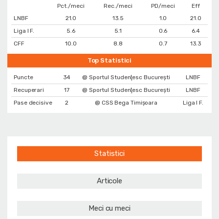
Pct./meci
Rec./meci
PD/meci
Eff
LNBF
21.0
13.5
1.0
21.0
Liga I F.
5.6
5.1
0.6
6.4
CFF
10.0
8.8
0.7
13.3
Top Statistici
Puncte
34
@ Sportul Studenţesc Bucureşti
LNBF
Recuperari
17
@ Sportul Studenţesc Bucureşti
LNBF
Pase decisive
2
@ CSS Bega Timișoara
Liga I F.
Statistici
Articole
Meci cu meci