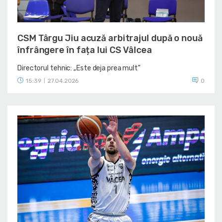
CSM Târgu Jiu acuză arbitrajul după o nouă
înfrângere în fața lui CS Vâlcea
Directorul tehnic: „Este deja prea mult”
15:39
27.04.2026
0
|