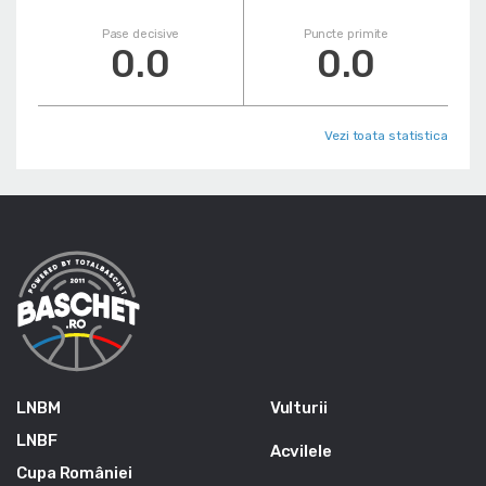
Pase decisive
Puncte primite
0.0
0.0
Vezi toata statistica
LNBM
Vulturii
LNBF
Acvilele
Cupa României