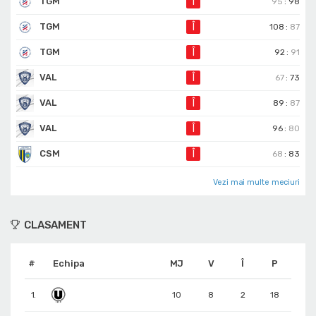
TGM
Î
95
:
98
TGM
Î
108
:
87
TGM
Î
92
:
91
VAL
Î
67
:
73
VAL
Î
89
:
87
VAL
Î
96
:
80
CSM
Î
68
:
83
Vezi mai multe meciuri
CLASAMENT
#
Echipa
MJ
V
Î
P
1.
10
8
2
18