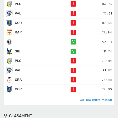
PLO
Î
83
:
73
VAL
Î
77
:
81
COR
Î
87
:
54
RAP
Î
79
:
94
V
93
:
81
SIB
V
111
:
74
PLO
Î
75
:
84
VAL
Î
91
:
82
ORA
Î
95
:
88
COR
Î
79
:
80
Vezi mai multe meciuri
CLASAMENT