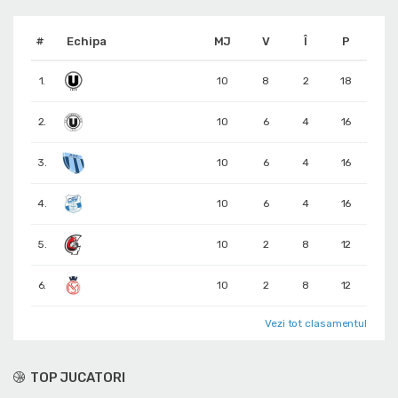
#
Echipa
MJ
V
Î
P
1.
10
8
2
18
2.
10
6
4
16
3.
10
6
4
16
4.
10
6
4
16
5.
10
2
8
12
6.
10
2
8
12
Vezi tot clasamentul
TOP JUCATORI