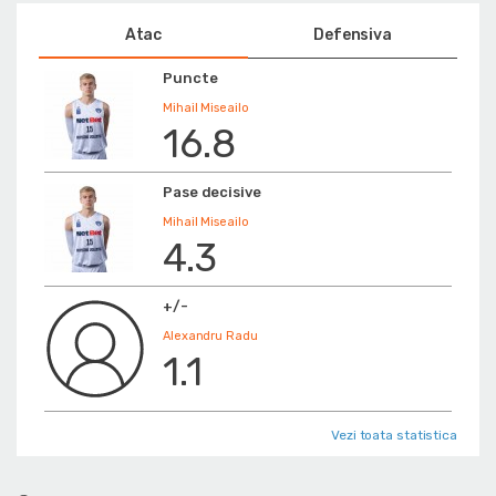
Atac
Defensiva
Puncte
Mihail Miseailo
16.8
Pase decisive
Mihail Miseailo
4.3
+/-
Alexandru Radu
1.1
Vezi toata statistica