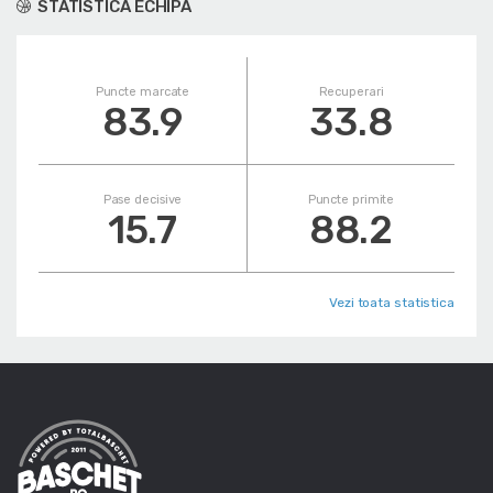
STATISTICA ECHIPA
Puncte marcate
Recuperari
83.9
33.8
Pase decisive
Puncte primite
15.7
88.2
Vezi toata statistica