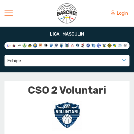
Login
LIGA I MASCULIN
Echipe
CSO 2 Voluntari