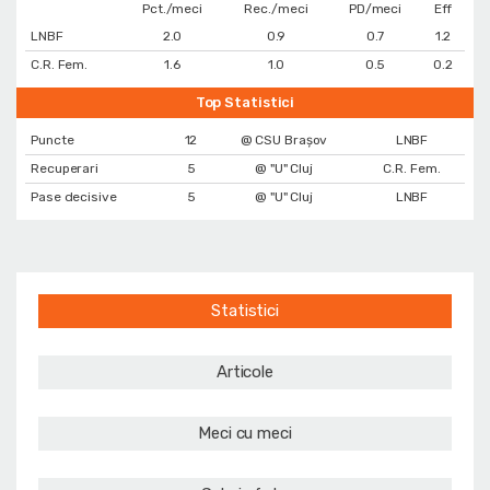
Pct./meci
Rec./meci
PD/meci
Eff
LNBF
2.0
0.9
0.7
1.2
C.R. Fem.
1.6
1.0
0.5
0.2
Top Statistici
Puncte
12
@ CSU Brașov
LNBF
Recuperari
5
@ "U" Cluj
C.R. Fem.
Pase decisive
5
@ "U" Cluj
LNBF
Statistici
Articole
Meci cu meci