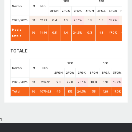
2FG
3FG
Sezon
M
Min.
2FGM
2FGA
2FG%
3FGM
3FGA
3FG%
FTM
2025/2026
21
12:21
0.4
1.0
20.1%
0.5
1.8
15.9%
0.1
Medie
96
11:14
0.5
1.4
24.3%
0.3
1.3
17.0%
0.2
totala
TOTALE
2FG
3FG
Sezon
M
Min.
2FGM
2FGA
2FG%
3FGM
3FGA
3FG%
FTM
2025/2026
21
259:32
9.0
22.0
20.1%
10.0
37.0
15.9%
2.0
Total
96
1079:22
49
132
24.3%
33
128
17.0%
15
1