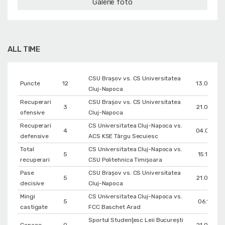
Galerie foto
ALL TIME
CSU Braşov vs. CS Universitatea
Puncte
12
13.04.202
Cluj-Napoca
Recuperari
CSU Braşov vs. CS Universitatea
3
21.02.202
ofensive
Cluj-Napoca
Recuperari
CS Universitatea Cluj-Napoca vs.
4
04.02.202
defensive
ACS KSE Târgu Secuiesc
Total
CS Universitatea Cluj-Napoca vs.
5
15.11.202
recuperari
CSU Politehnica Timișoara
Pase
CSU Braşov vs. CS Universitatea
5
21.02.202
decisive
Cluj-Napoca
Mingi
CS Universitatea Cluj-Napoca vs.
5
06.11.202
castigate
FCC Baschet Arad
Sportul Studenţesc Leii Bucureşti