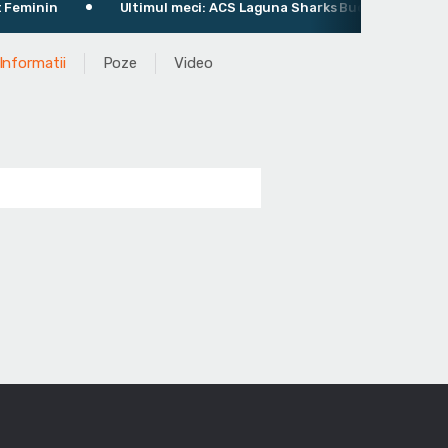
Ultimul meci: ACS Laguna Sharks București 63 - 70 CSM Târ
Informatii
Poze
Video