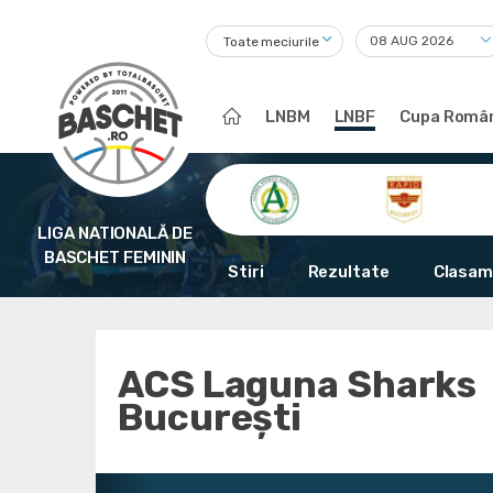
Toate meciurile
LNBM
LNBF
Cupa Român
LIGA NATIONALĂ DE
BASCHET FEMININ
Stiri
Rezultate
Clasam
ACS Laguna Sharks
București