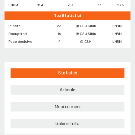
LNBM
11.4
6.3
1.1
13.6
Top Statistici
Puncte
23
@ CSU Sibiu
LNBM
Recuperari
16
@ CSU Sibiu
LNBM
Pase decisive
4
@ CSM
LNBM
Statistici
Articole
Meci cu meci
Galerie foto