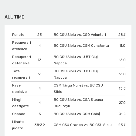
ALL TIME
Puncte
23
BC CSU Sibiu vs. CSO Voluntari
28.03.20
Recuperari
4
BC CSU Sibiu vs. CSM Constanța
11.04.202
ofensive
Recuperari
BC CSU Sibiu vs. U BT Cluj-
13
16.03.20
defensive
Napoca
Total
BC CSU Sibiu vs. U BT Cluj-
16
16.03.20
recuperari
Napoca
Pase
CSM Târgu Mureș vs. BC CSU
4
13.05.20
decisive
Sibiu
Mingi
BC CSU Sibiu vs. CSA Steaua
4
27.05.20
castigate
București
Capace
5
BC CSU Sibiu vs. CSM Galaţi
01.05.20
Minute
38:39
CSM CSU Oradea vs. BC CSU Sibiu
23.03.20
jucate