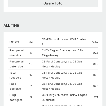
Galerie foto
ALL TIME
CSM Târgu Mureș vs. CSM Oradea
Puncte
32
03.04.20
2
Recuperari
CNAV Eagles București vs. CSM
6
09.01.201
ofensive
Târgu Mureș
Recuperari
CS Farul Constanţa vs. CS Gaz
15
07.02.201
defensive
Metan Mediaș
Total
CS Farul Constanţa vs. CS Gaz
17
07.02.201
recuperari
Metan Mediaș
Pase
CS Farul Constanţa vs. CS Gaz
7
07.02.201
decisive
Metan Mediaș
Mingi
CSM Târgu Mureș vs. CNAV Eagles
3
17.11.201
castigate
București
CS Farul Constanţa vs. CS Gaz