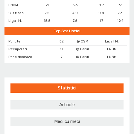
LNBM
7.1
3.6
0.7
7.6
C.R Masc.
7.2
4.0
0.8
7.3
Liga I M.
15.5
7.6
1.7
19.4
Top Statistici
Puncte
32
@ CSM
Liga I M.
Recuperari
17
@ Farul
LNBM
Pase decisive
7
@ Farul
LNBM
Statistici
Articole
Meci cu meci