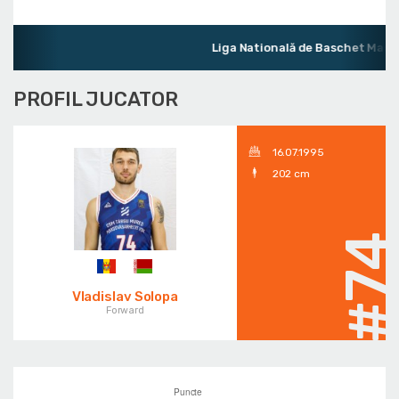
Liga Natională de Baschet Mascu
PROFIL JUCATOR
16.07.1995
202 cm
#7
Vladislav Solopa
Forward