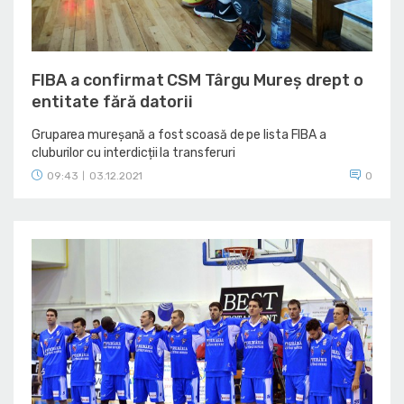
FIBA a confirmat CSM Târgu Mureș drept o
entitate fără datorii
Gruparea mureșană a fost scoasă de pe lista FIBA a
cluburilor cu interdicții la transferuri
09:43
03.12.2021
0
|