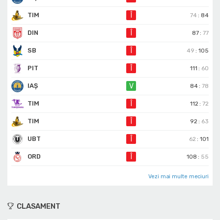
TIM
Î
74
:
84
DIN
Î
87
:
77
SB
Î
49
:
105
PIT
Î
111
:
60
IAȘ
V
84
:
78
TIM
Î
112
:
72
TIM
Î
92
:
63
UBT
Î
62
:
101
ORD
Î
108
:
55
Vezi mai multe meciuri
CLASAMENT