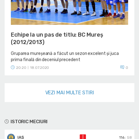
Echipe la un pas de titlu: BC Mureș
(2012/2013)
Gruparea mureșeană a făcut un sezon excelent și juca
prima finală din deceniul precedent
20:20
18.07.2020
0
|
VEZI MAI MULTE STIRI
ISTORIC MECIURI
IAȘ
Î
116
:
58