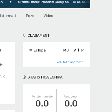
Ultimul meci: Phoenix Galaţi 64 - 75 CS SCM Timisoara
Antr
Informatii
Poze
Video
CLASAMENT
u
#
Echipa
MJ
V
Î
P
Vezi tot clasamentul
ie
0
STATISTICA ECHIPA
Puncte marcate
Recuperari
0.0
0.0