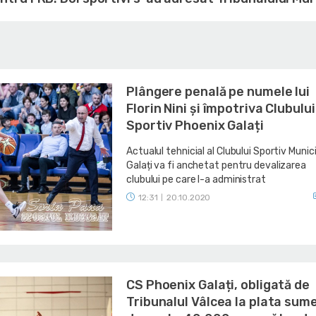
Plângere penală pe numele lui
Florin Nini și împotriva Clubului
Sportiv Phoenix Galați
Actualul tehnicial al Clubului Sportiv Munic
Galați va fi anchetat pentru devalizarea
clubului pe care l-a administrat
12:31
20.10.2020
|
CS Phoenix Galați, obligată de
Tribunalul Vâlcea la plata sume