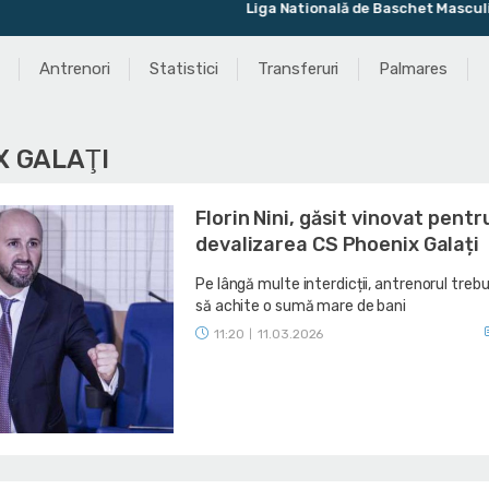
Liga Natională de Baschet Masculin
Antrenori
Statistici
Transferuri
Palmares
X GALAŢI
Florin Nini, găsit vinovat pentr
devalizarea CS Phoenix Galați
Pe lângă multe interdicții, antrenorul trebu
să achite o sumă mare de bani
11:20
11.03.2026
|