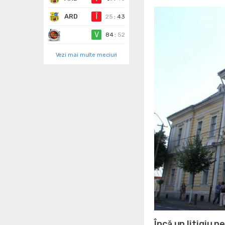
ARD
Î
25
:
43
V
84
:
52
Vezi mai multe meciuri
Încă un litigiu 