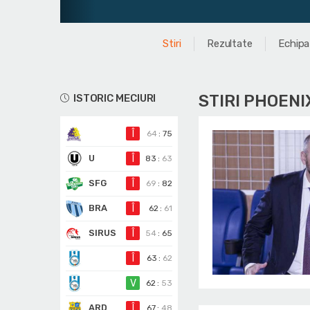
Stiri
Rezultate
Echipa
STIRI PHOENI
ISTORIC MECIURI
Î
64
:
75
U
Î
83
:
63
SFG
Î
69
:
82
BRA
Î
62
:
61
SIRUS
Î
54
:
65
Î
63
:
62
V
62
:
53
ARD
Î
67
:
48