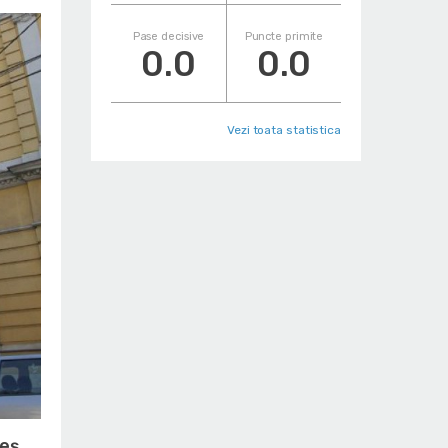
Pase decisive
Puncte primite
0.0
0.0
Vezi toata statistica
reș