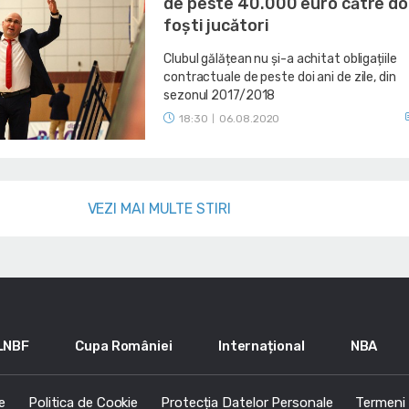
de peste 40.000 euro către do
foști jucători
Clubul gălățean nu și-a achitat obligațiile
contractuale de peste doi ani de zile, din
sezonul 2017/2018
18:30
06.08.2020
|
VEZI MAI MULTE STIRI
LNBF
Cupa României
Internațional
NBA
e
Politica de Cookie
Protecția Datelor Personale
Termeni s