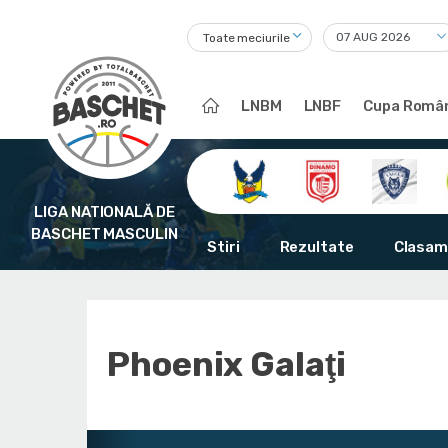
Toate meciurile
LNBM
LNBF
Cupa Român
LIGA NATIONALĂ DE
BASCHET MASCULIN
Stiri
Rezultate
Clasam
Phoenix Galaţi