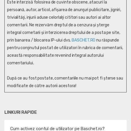
Este interzisă folosirea de cuvinte obscene, atacuri la
persoană, autor, articol, afişarea de anunţuri publicitare, jigniri,
trivialităţi, injurii aduse celorlalţi cititori sau autori ai altor
comentarii. Ne rezervăm dreptul de a cenzura și şterge
integral cometarii și interzicerea dreptului de a posta pe site,
prin banarea / blocarea IP-ului dvs.
BASCHET.RO
nu răspunde
pentru conţinutul postat de utilizatori în rubrica de comentarii,
această responsabilitate revenind integral autorului
comentariului.
După ce au fost postate, comentariile nu mai pot fi șterse sau
modificate de către autorii acestora!
LINKURI RAPIDE
Cum activez contul de utilizator pe Baschet.ro?