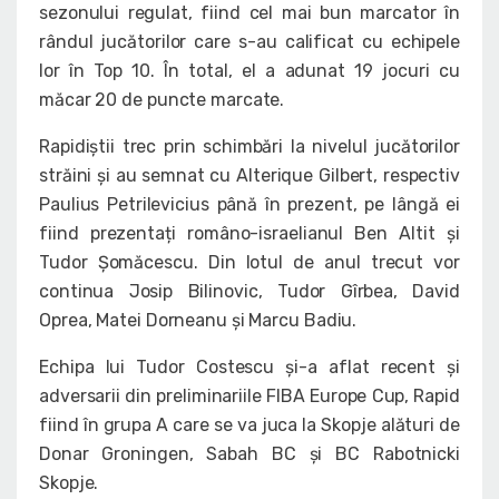
sezonului regulat, fiind cel mai bun marcator în
rândul jucătorilor care s-au calificat cu echipele
lor în Top 10. În total, el a adunat 19 jocuri cu
măcar 20 de puncte marcate.
Rapidiștii trec prin schimbări la nivelul jucătorilor
străini și au semnat cu Alterique Gilbert, respectiv
Paulius Petrilevicius până în prezent, pe lângă ei
fiind prezentați româno-israelianul Ben Altit și
Tudor Șomăcescu. Din lotul de anul trecut vor
continua Josip Bilinovic, Tudor Gîrbea, David
Oprea, Matei Dorneanu și Marcu Badiu.
Echipa lui Tudor Costescu și-a aflat recent și
adversarii din preliminariile FIBA Europe Cup, Rapid
fiind în grupa A care se va juca la Skopje alături de
Donar Groningen, Sabah BC și BC Rabotnicki
Skopje.