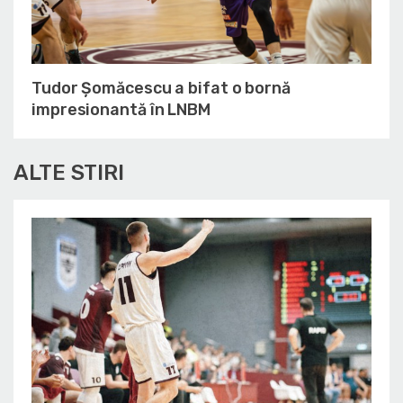
Tudor Șomăcescu a bifat o bornă
impresionantă în LNBM
ALTE STIRI