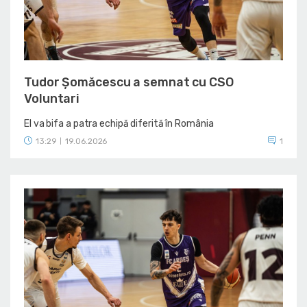
Tudor Șomăcescu a semnat cu CSO
Voluntari
El va bifa a patra echipă diferită în România
13:29
19.06.2026
1
|