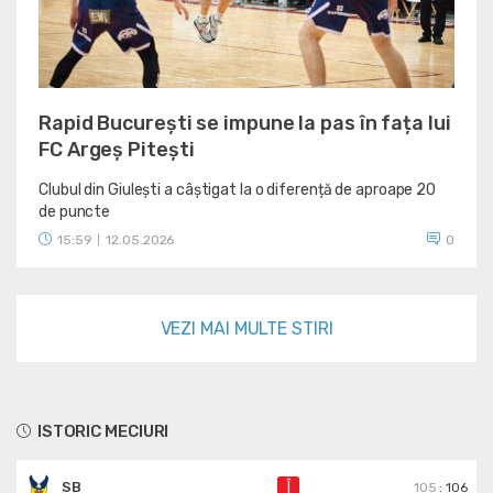
Rapid București se impune la pas în fața lui
FC Argeș Pitești
Clubul din Giulești a câștigat la o diferență de aproape 20
de puncte
15:59
12.05.2026
0
|
VEZI MAI MULTE STIRI
ISTORIC MECIURI
SB
Î
105
:
106