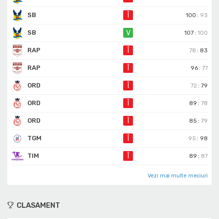
SB
Î
100
:
93
SB
V
107
:
100
RAP
Î
78
:
83
RAP
Î
96
:
77
ORD
Î
72
:
79
ORD
Î
89
:
78
ORD
Î
85
:
79
TGM
Î
95
:
98
TIM
Î
89
:
87
Vezi mai multe meciuri
CLASAMENT