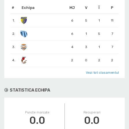
#
Echipa
MJ
V
Î
P
1.
6
5
1
11
2.
6
1
5
7
3.
4
3
1
7
4.
2
0
2
2
Vezi tot clasamentul
STATISTICA ECHIPA
Puncte marcate
Recuperari
0.0
0.0