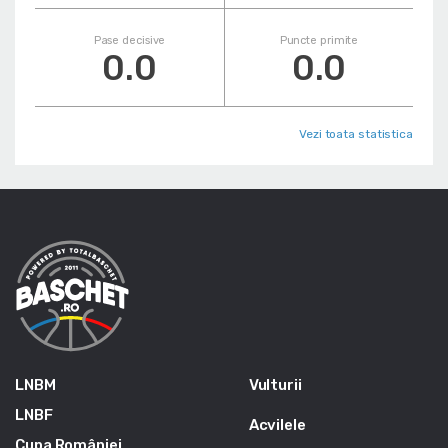
Pase decisive
Puncte primite
0.0
0.0
Vezi toata statistica
LNBM
Vulturii
LNBF
Acvilele
Cupa României