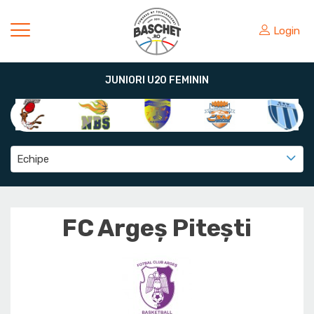
Login
JUNIORI U20 FEMININ
Echipe
FC Argeș Pitești