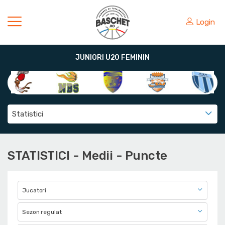
Login
JUNIORI U20 FEMININ
Statistici
STATISTICI
- Medii - Puncte
Jucatori
Sezon regulat