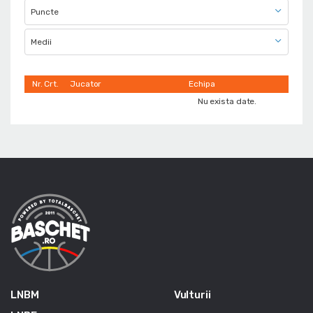
Puncte
Medii
Nr. Crt.
Jucator
Echipa
N
Nu exista date.
LNBM
Vulturii