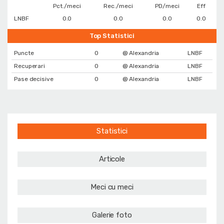
Pct./meci
Rec./meci
PD/meci
Eff
LNBF
0.0
0.0
0.0
0.0
Top Statistici
Puncte
0
@ Alexandria
LNBF
Recuperari
0
@ Alexandria
LNBF
Pase decisive
0
@ Alexandria
LNBF
Statistici
Articole
Meci cu meci
Galerie foto