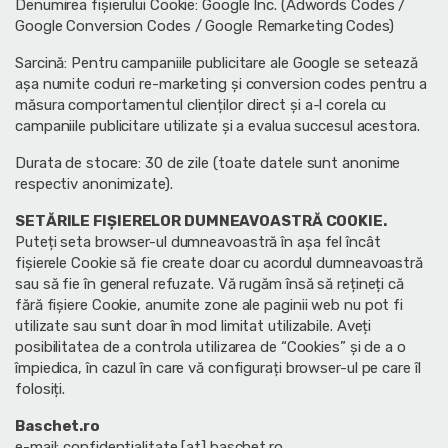
Denumirea fișierului Cookie: Google Inc. (Adwords Codes /
Google Conversion Codes / Google Remarketing Codes)
Sarcină: Pentru campaniile publicitare ale Google se setează
așa numite coduri re-marketing și conversion codes pentru a
măsura comportamentul clienților direct și a-l corela cu
campaniile publicitare utilizate și a evalua succesul acestora.
Durata de stocare: 30 de zile (toate datele sunt anonime
respectiv anonimizate).
SETĂRILE FIȘIERELOR DUMNEAVOASTRĂ COOKIE.
Puteți seta browser-ul dumneavoastră în așa fel încât
fișierele Cookie să fie create doar cu acordul dumneavoastră
sau să fie în general refuzate. Vă rugăm însă să rețineți că
fără fișiere Cookie, anumite zone ale paginii web nu pot fi
utilizate sau sunt doar în mod limitat utilizabile. Aveți
posibilitatea de a controla utilizarea de “Cookies” și de a o
împiedica, în cazul în care vă configurați browser-ul pe care îl
folosiți.
Baschet.ro
e-mail: confidentialitate [at] baschet.ro