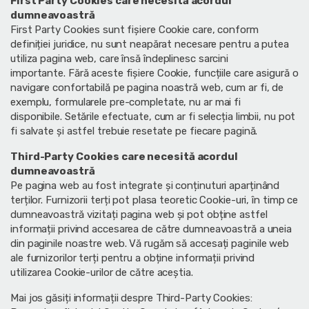
First Party Cookies care necesită acordul
dumneavoastră
First Party Cookies sunt fișiere Cookie care, conform
definiției juridice, nu sunt neapărat necesare pentru a putea
utiliza pagina web, care însă îndeplinesc sarcini
importante. Fără aceste fișiere Cookie, funcțiile care asigură o
navigare confortabilă pe pagina noastră web, cum ar fi, de
exemplu, formularele pre-completate, nu ar mai fi
disponibile. Setările efectuate, cum ar fi selecția limbii, nu pot
fi salvate și astfel trebuie resetate pe fiecare pagină.
Third-Party Cookies care necesită acordul
dumneavoastră
Pe pagina web au fost integrate și conținuturi aparținând
terților. Furnizorii terți pot plasa teoretic Cookie-uri, în timp ce
dumneavoastră vizitați pagina web și pot obține astfel
informații privind accesarea de către dumneavoastră a uneia
din paginile noastre web. Vă rugăm să accesați paginile web
ale furnizorilor terți pentru a obține informații privind
utilizarea Cookie-urilor de către aceștia.
Mai jos găsiți informații despre Third-Party Cookies: