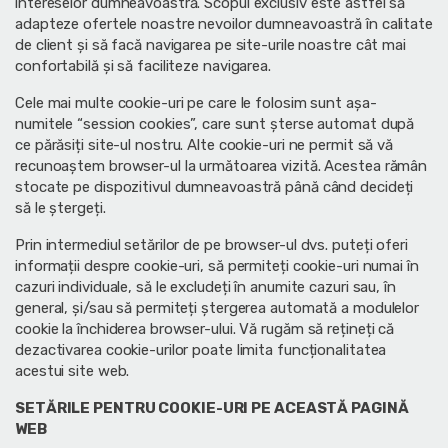
intereselor dumneavoastră. Scopul exclusiv este astfel să
adapteze ofertele noastre nevoilor dumneavoastră în calitate
de client şi să facă navigarea pe site-urile noastre cât mai
confortabilă și să faciliteze navigarea.
Cele mai multe cookie-uri pe care le folosim sunt aşa-
numitele “session cookies”, care sunt şterse automat după
ce părăsiți site-ul nostru. Alte cookie-uri ne permit să vă
recunoaștem browser-ul la următoarea vizită. Acestea rămân
stocate pe dispozitivul dumneavoastră până când decideți
să le ștergeți.
Prin intermediul setărilor de pe browser-ul dvs. puteți oferi
informații despre cookie-uri, să permiteți cookie-uri numai în
cazuri individuale, să le excludeți în anumite cazuri sau, în
general, și/sau să permiteți ștergerea automată a modulelor
cookie la închiderea browser-ului. Vă rugăm să rețineți că
dezactivarea cookie-urilor poate limita funcționalitatea
acestui site web.
SETĂRILE PENTRU COOKIE-URI PE ACEASTĂ PAGINĂ
WEB