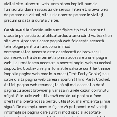
vizitaţi site-ul nostru web, vom stoca implicit numele
furnizorului dumneavoastră de servicii Internet, site-ul web
de pe care ne vizitaţi, site-urile noastre pe care le vizitați,
precum şi data şi durata vizitei.
Cookie-urile:
Cookie-urile sunt fişiere tip text care sunt
stocate pe calculatorul utilizatorului, atunci când vizitează un
site web. Aproape fiecare pagină web folosește această
tehnologie pentru a funcționa în mod
corespunzător. Aceasta este descărcată de browser-ul
dumneavoastră de internet la prima accesare a unei pagini
web. La următoarea accesare a acestei pagini web cu același
dispozitiv, Cookie-urile și informațiile salvate sunt fie trimise
înapoi la pagina web care le-a creat (First Party Cookie) sau
către o altă pagină web căreia îi aparțin (Third Party Cookie).
Astfel, pagina web recunoaște că ați mai accesat o dată
pagina cu acest browser și variază în unele cazuri conținutul
afișat. Site-urile web utilizează cookie-uri pentru a face
oferta mai prietenoasă pentru utilizator, mai eficientă și mai
sigură. De exemplu, aceste fișiere vă pot permite să vedeți
informații pe pagină care sunt în mod special adaptate