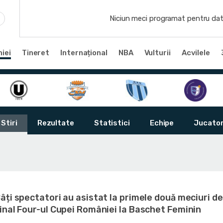
Niciun meci programat pentru dat
iei
Tineret
Internațional
NBA
Vulturii
Acvilele
Stiri
Rezultate
Statistici
Echipe
Jucator
âți spectatori au asistat la primele două meciuri de
inal Four-ul Cupei României la Baschet Feminin