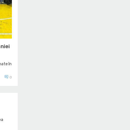
niei
nate în
0
ea