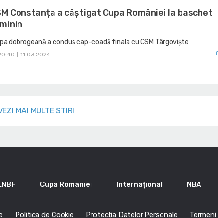
M Constanța a câștigat Cupa României la baschet
minin
pa dobrogeană a condus cap-coadă finala cu CSM Târgoviște
20:40
11.03.2024
|
VEZI MAI MULTE STIRI
LNBF
Cupa României
Internațional
NBA
e
Politica de Cookie
Protecția Datelor Personale
Termeni s