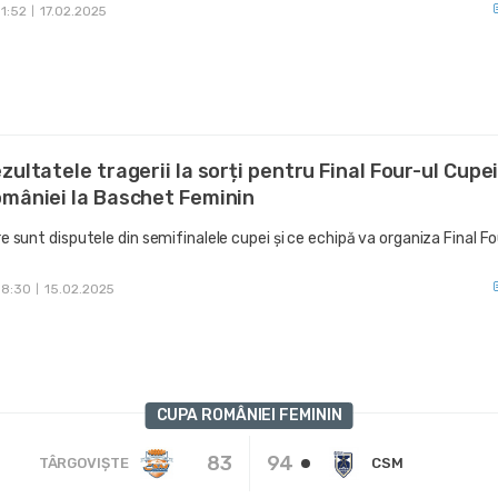
11:52
17.02.2025
|
zultatele tragerii la sorți pentru Final Four-ul Cupe
mâniei la Baschet Feminin
e sunt disputele din semifinalele cupei și ce echipă va organiza Final Fo
18:30
15.02.2025
|
CUPA ROMÂNIEI FEMININ
83
94
TÂRGOVIȘTE
CSM