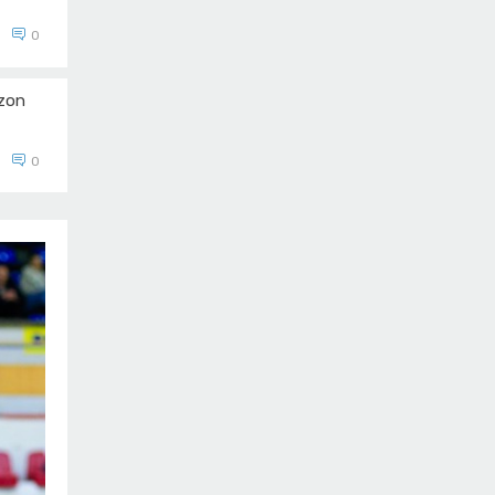
0
ezon
0