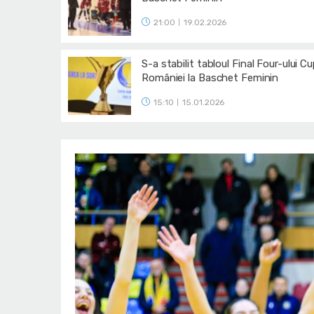
21:00
19.02.2026
|
S-a stabilit tabloul Final Four-ului Cu
României la Baschet Feminin
15:10
15.01.2026
|