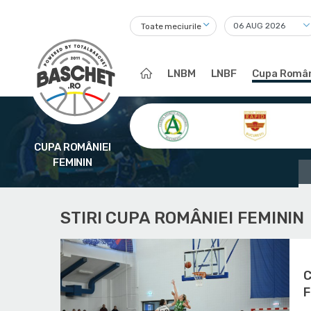
Toate meciurile
LNBM
LNBF
Cupa Român
CUPA ROMÂNIEI
FEMININ
STIRI CUPA ROMÂNIEI FEMININ
C
F