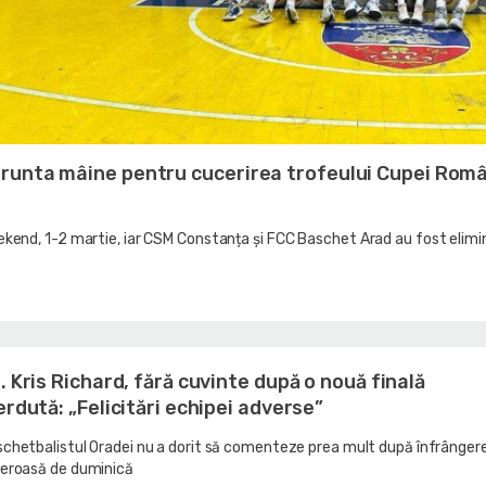
frunta mâine pentru cucerirea trofeului Cupei Româ
kend, 1-2 martie, iar CSM Constanța și FCC Baschet Arad au fost elimi
. Kris Richard, fără cuvinte după o nouă finală
erdută: „Felicitări echipei adverse”
chetbalistul Oradei nu a dorit să comenteze prea mult după înfrânger
eroasă de duminică