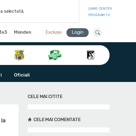
GAME CENTER
a selectată.
PROGRAM TV
3x3
Monden
Exclusiv
Login
i
Oficiali
CELE MAI CITITE
CELE MAI COMENTATE
 la