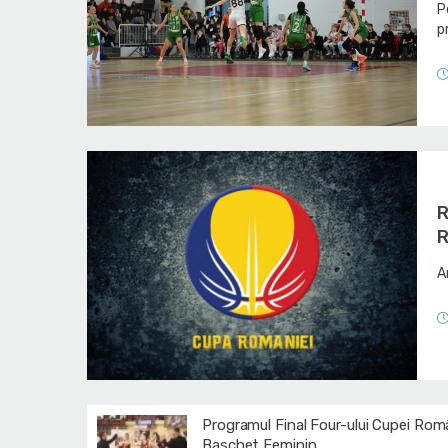
P
p
R
R
A
Programul Final Four-ului Cupei Româ
Baschet Feminin