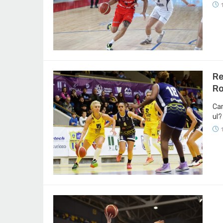
Re
Ro
Car
ul?