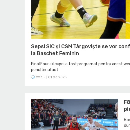
Sepsi SIC și CSM Târgoviște se vor con
la Baschet Feminin
Final Four-ul cupei a fost programat pentru acest wee
penultimul act
22:15
01.03.2025
|
F8
pi
Bas
dur