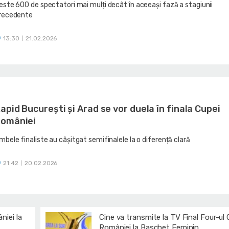
este 600 de spectatori mai mulți decât în aceeași fază a stagiunii
recedente
13:30
21.02.2026
|
apid București și Arad se vor duela în finala Cupei
omâniei
mbele finaliste au câșitgat semifinalele la o diferență clară
21:42
20.02.2026
|
niei la
Cine va transmite la TV Final Four-ul 
României la Baschet Feminin