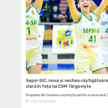
Sepsi-SIC, noua și vechea câștigătoare
clară în fața lui CSM Târgoviște
Gruparea din Covasna cucerește pentru a noua oară Cup
17:10
03.03.2025
|