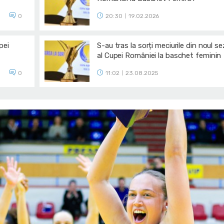
0
20:30
19.02.2026
|
pei
S-au tras la sorți meciurile din noul s
al Cupei României la baschet feminin
0
11:02
23.08.2025
|