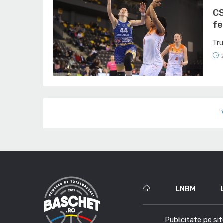
CS
fe
Tru
LNBM
Publicitate pe sit