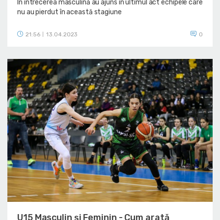
În întrecerea masculină au ajuns în ultimul act echipele care
nu au pierdut în această stagiune
21:56
13.04.2023
0
|
U15 Masculin și Feminin - Cum arată