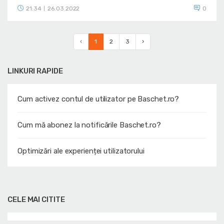
21:34
26.03.2022
0
|
‹
1
2
3
›
LINKURI RAPIDE
Cum activez contul de utilizator pe Baschet.ro?
Cum mă abonez la notificările Baschet.ro?
Optimizări ale experienței utilizatorului
CELE MAI CITITE