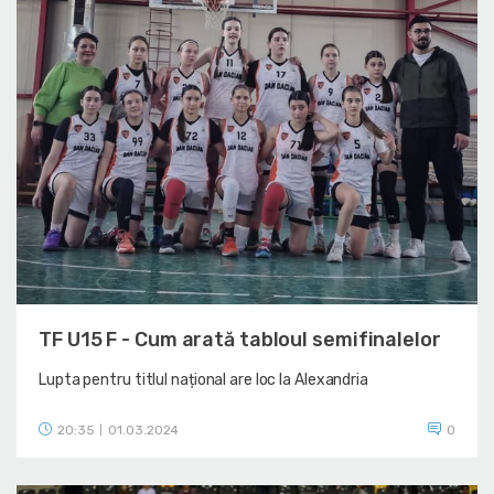
TF U15 F - Cum arată tabloul semifinalelor
Lupta pentru titlul național are loc la Alexandria
20:35
01.03.2024
0
|