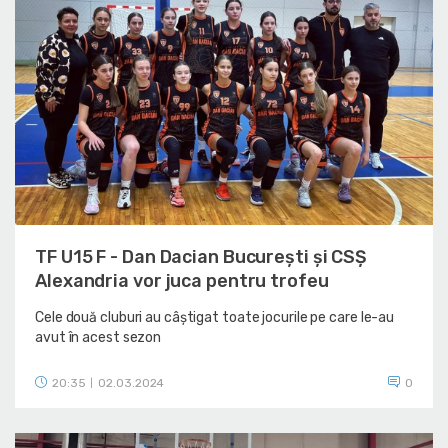
TF U15 F - Dan Dacian București și CSȘ
Alexandria vor juca pentru trofeu
Cele două cluburi au câștigat toate jocurile pe care le-au
avut în acest sezon
20:35
02.03.2024
0
|