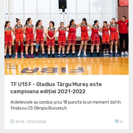
TF U15 F - Gladius Târgu Mureș este
campioana ediției 2021-2022
Ardelencele au condus și cu 18 puncte la un moment dat în
finala cu CS Olimpia București
15:13
27.03.2022
0
|