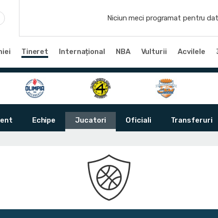
Niciun meci programat pentru dat
iei
Tineret
Internațional
NBA
Vulturii
Acvilele
ent
Echipe
Jucatori
Oficiali
Transferuri