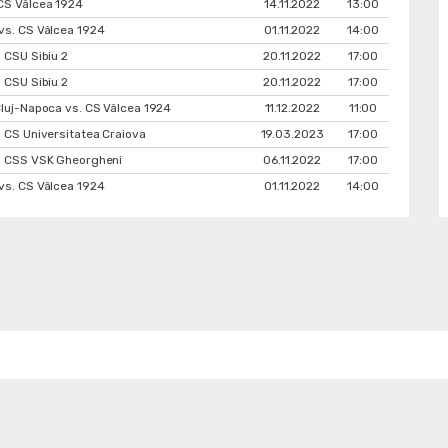
CS Vâlcea 1924
14.11.2022
13:00
vs. CS Vâlcea 1924
01.11.2022
14:00
 CSU Sibiu 2
20.11.2022
17:00
 CSU Sibiu 2
20.11.2022
17:00
Cluj-Napoca vs. CS Vâlcea 1924
11.12.2022
11:00
 CS Universitatea Craiova
19.03.2023
17:00
. CSS VSK Gheorgheni
06.11.2022
17:00
vs. CS Vâlcea 1924
01.11.2022
14:00