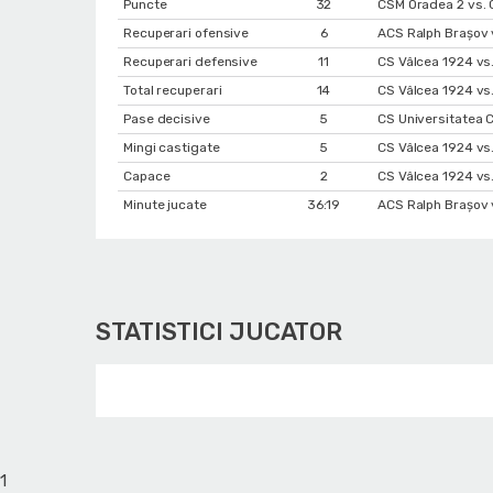
Puncte
32
CSM Oradea 2 vs. 
Recuperari ofensive
6
ACS Ralph Brașov 
Recuperari defensive
11
CS Vâlcea 1924 vs.
Total recuperari
14
CS Vâlcea 1924 vs.
Pase decisive
5
CS Universitatea 
Mingi castigate
5
CS Vâlcea 1924 vs.
Capace
2
CS Vâlcea 1924 vs
Minute jucate
36:19
ACS Ralph Brașov 
STATISTICI JUCATOR
1