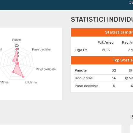
Junio
STATISTICI INDIVI
Statistici ind
Pct./meci
Rec./
Liga I M.
20.5
6.
Top Statis
Puncte
32
@
Recuperari
14
@ Vâ
Pase decisive
5
@
I