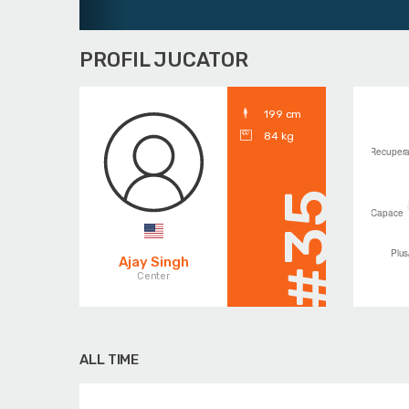
PROFIL JUCATOR
199 cm
84 kg
#35
Ajay Singh
Center
ALL TIME