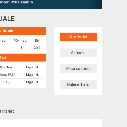
ri U18 Feminin
DUALE
ividuale
Statistici
meci
PD/meci
Eff
9
1.8
20.9
Articole
tici
 Oradea
Liga I M.
Meci cu meci
lcea 1924
Liga I M.
 U Cluj
Liga I M.
Galerie foto
STORIC