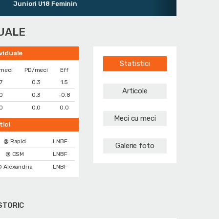
niori U18 Feminin
DUALE
ividuale
Statistici
meci
PD/meci
Eff
7
0.3
1.5
Articole
0
0.3
-0.8
0
0.0
0.0
Meci cu meci
tici
@ Rapid
LNBF
Galerie foto
@ CSM
LNBF
 Alexandria
LNBF
STORIC