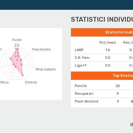
Ju
STATISTICI INDIVI
Statistici ind
Pct./meci
Rec./
LNBF
1.6
0.
C.R. Fem.
0.5
0.
Liga I F.
0.0
0.
Top Statis
Puncte
22
Recuperari
5
Pase decisive
3
@
I