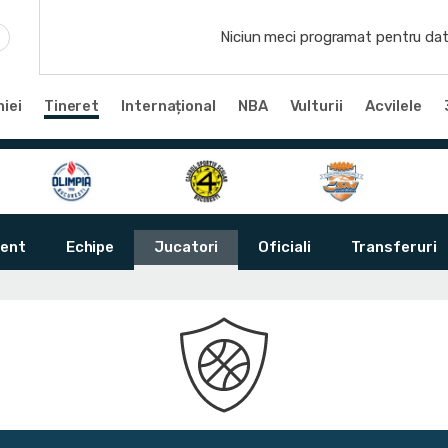
Niciun meci programat pentru dat
iei
Tineret
Internațional
NBA
Vulturii
Acvilele
ent
Echipe
Jucatori
Oficiali
Transferuri