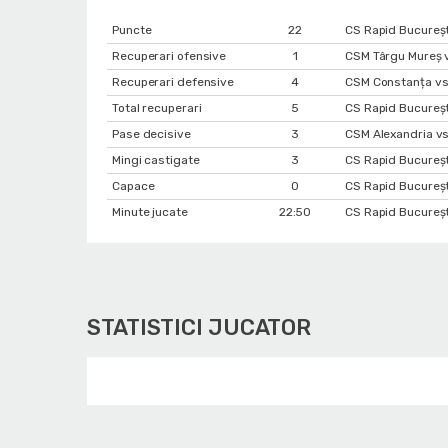
Puncte
22
CS Rapid Bucureșt
Recuperari ofensive
1
CSM Târgu Mureș v
Recuperari defensive
4
CSM Constanța vs.
Total recuperari
5
CS Rapid Bucureșt
Pase decisive
3
CSM Alexandria vs
Mingi castigate
3
CS Rapid Bucureșt
Capace
0
CS Rapid Bucureșt
Minute jucate
22:50
CS Rapid Bucureșt
STATISTICI JUCATOR