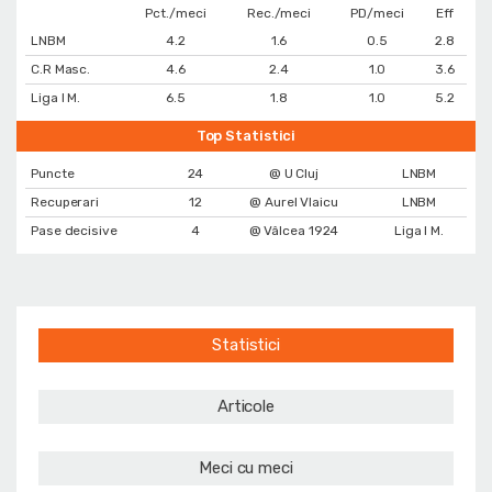
Pct./meci
Rec./meci
PD/meci
Eff
LNBM
4.2
1.6
0.5
2.8
C.R Masc.
4.6
2.4
1.0
3.6
Liga I M.
6.5
1.8
1.0
5.2
Top Statistici
Puncte
24
@ U Cluj
LNBM
Recuperari
12
@ Aurel Vlaicu
LNBM
Pase decisive
4
@ Vâlcea 1924
Liga I M.
Statistici
Articole
Meci cu meci