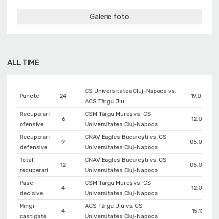
Galerie foto
ALL TIME
CS Universitatea Cluj-Napoca vs.
Puncte
24
19.05.201
ACS Târgu Jiu
Recuperari
CSM Târgu Mureș vs. CS
6
12.01.201
ofensive
Universitatea Cluj-Napoca
Recuperari
CNAV Eagles București vs. CS
9
05.04.201
defensive
Universitatea Cluj-Napoca
Total
CNAV Eagles București vs. CS
12
05.04.201
recuperari
Universitatea Cluj-Napoca
Pase
CSM Târgu Mureș vs. CS
4
12.01.201
decisive
Universitatea Cluj-Napoca
Mingi
ACS Târgu Jiu vs. CS
4
15.12.201
castigate
Universitatea Cluj-Napoca