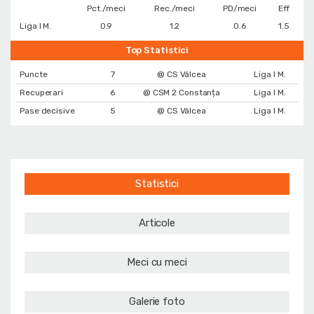
Pct./meci
Rec./meci
PD/meci
Eff
Liga I M.
0.9
1.2
0.6
1.5
Top Statistici
Puncte
7
@ CS Vâlcea
Liga I M.
Recuperari
6
@ CSM 2 Constanța
Liga I M.
Pase decisive
5
@ CS Vâlcea
Liga I M.
Statistici
Articole
Meci cu meci
Galerie foto