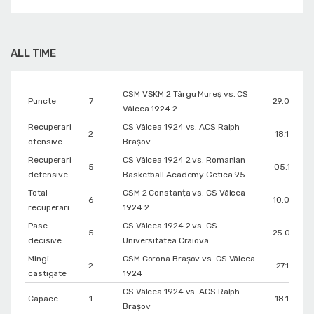
ALL TIME
CSM VSKM 2 Târgu Mureș vs. CS
Puncte
7
29.04.202
Vâlcea 1924 2
Recuperari
CS Vâlcea 1924 vs. ACS Ralph
2
18.12.202
ofensive
Brașov
Recuperari
CS Vâlcea 1924 2 vs. Romanian
5
05.11.202
defensive
Basketball Academy Getica 95
Total
CSM 2 Constanța vs. CS Vâlcea
6
10.03.202
recuperari
1924 2
Pase
CS Vâlcea 1924 2 vs. CS
5
25.02.202
decisive
Universitatea Craiova
Mingi
CSM Corona Braşov vs. CS Vâlcea
2
27.11.202
castigate
1924
CS Vâlcea 1924 vs. ACS Ralph
Capace
1
18.12.202
Brașov