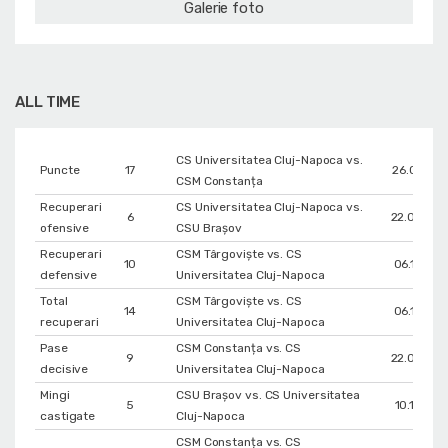
Galerie foto
ALL TIME
CS Universitatea Cluj-Napoca vs.
Puncte
17
26.01.201
CSM Constanța
Recuperari
CS Universitatea Cluj-Napoca vs.
6
22.04.201
ofensive
CSU Braşov
Recuperari
CSM Târgoviște vs. CS
10
06.11.201
defensive
Universitatea Cluj-Napoca
Total
CSM Târgoviște vs. CS
14
06.11.201
recuperari
Universitatea Cluj-Napoca
Pase
CSM Constanța vs. CS
9
22.04.201
decisive
Universitatea Cluj-Napoca
Mingi
CSU Braşov vs. CS Universitatea
5
10.11.201
castigate
Cluj-Napoca
CSM Constanța vs. CS