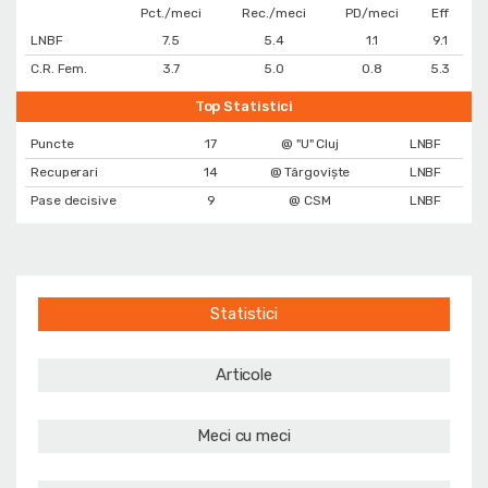
Pct./meci
Rec./meci
PD/meci
Eff
LNBF
7.5
5.4
1.1
9.1
C.R. Fem.
3.7
5.0
0.8
5.3
Top Statistici
Puncte
17
@ "U" Cluj
LNBF
Recuperari
14
@ Târgoviște
LNBF
Pase decisive
9
@ CSM
LNBF
Statistici
Articole
Meci cu meci