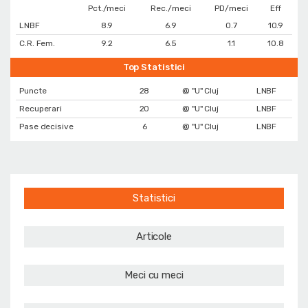
Pct./meci
Rec./meci
PD/meci
Eff
LNBF
8.9
6.9
0.7
10.9
C.R. Fem.
9.2
6.5
1.1
10.8
Top Statistici
Puncte
28
@ "U" Cluj
LNBF
Recuperari
20
@ "U" Cluj
LNBF
Pase decisive
6
@ "U" Cluj
LNBF
Statistici
Articole
Meci cu meci