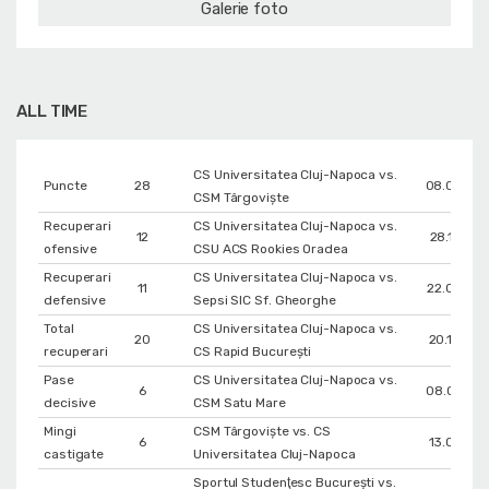
Galerie foto
ALL TIME
CS Universitatea Cluj-Napoca vs.
Puncte
28
08.03.20
CSM Târgoviște
Recuperari
CS Universitatea Cluj-Napoca vs.
12
28.11.202
ofensive
CSU ACS Rookies Oradea
Recuperari
CS Universitatea Cluj-Napoca vs.
11
22.02.20
defensive
Sepsi SIC Sf. Gheorghe
Total
CS Universitatea Cluj-Napoca vs.
20
20.12.202
recuperari
CS Rapid București
Pase
CS Universitatea Cluj-Napoca vs.
6
08.02.20
decisive
CSM Satu Mare
Mingi
CSM Târgoviște vs. CS
6
13.03.202
castigate
Universitatea Cluj-Napoca
Sportul Studenţesc Bucureşti vs.