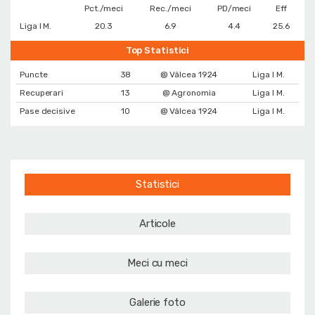
Pct./meci
Rec./meci
PD/meci
Eff
Liga I M.
20.3
6.9
4.4
25.6
Top Statistici
Puncte
38
@ Vâlcea 1924
Liga I M.
Recuperari
13
@ Agronomia
Liga I M.
Pase decisive
10
@ Vâlcea 1924
Liga I M.
Statistici
Articole
Meci cu meci
Galerie foto