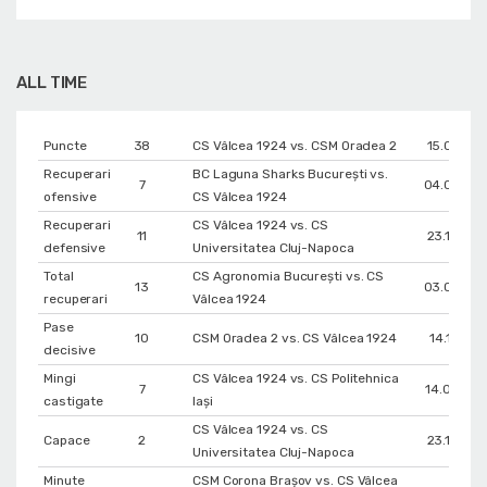
ALL TIME
Puncte
38
CS Vâlcea 1924 vs. CSM Oradea 2
15.01.202
Recuperari
BC Laguna Sharks București vs.
7
04.04.20
ofensive
CS Vâlcea 1924
Recuperari
CS Vâlcea 1924 vs. CS
11
23.10.202
defensive
Universitatea Cluj-Napoca
Total
CS Agronomia București vs. CS
13
03.04.20
recuperari
Vâlcea 1924
Pase
10
CSM Oradea 2 vs. CS Vâlcea 1924
14.11.202
decisive
Mingi
CS Vâlcea 1924 vs. CS Politehnica
7
14.04.20
castigate
Iași
CS Vâlcea 1924 vs. CS
Capace
2
23.10.202
Universitatea Cluj-Napoca
Minute
CSM Corona Braşov vs. CS Vâlcea