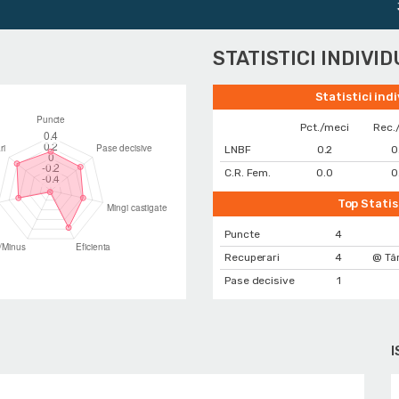
Jun
STATISTICI INDIVI
Statistici ind
Pct./meci
Rec.
LNBF
0.2
0
C.R. Fem.
0.0
0
Top Statis
Puncte
4
Recuperari
4
@ Tâ
Pase decisive
1
I