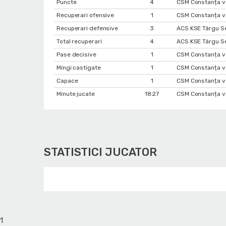
Puncte
4
CSM Constanța v
Recuperari ofensive
1
CSM Constanța vs
Recuperari defensive
3
ACS KSE Târgu S
Total recuperari
4
ACS KSE Târgu S
Pase decisive
1
CSM Constanța vs
Mingi castigate
1
CSM Constanța v
Capace
1
CSM Constanța v
Minute jucate
18:27
CSM Constanța vs
STATISTICI JUCATOR
1