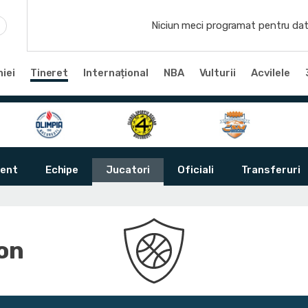
Niciun meci programat pentru dat
iei
Tineret
Internațional
NBA
Vulturii
Acvilele
ent
Echipe
Jucatori
Oficiali
Transferuri
Ion