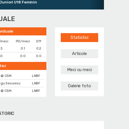
iori U18 Feminin
DUALE
ividuale
Statistici
/meci
PD/meci
Eff
.3
0.1
0.2
Articole
.0
0.0
0.0
tici
Meci cu meci
@ CSM
LNBF
rgu Secuiesc
LNBF
Galerie foto
@ CSM
LNBF
STORIC