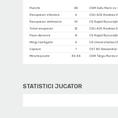
Puncte
40
CSM Satu Mare vs. 
Recuperari ofensive
6
CSU ACS Rookies Or
Recuperari defensive
10
CS Rapid București
Total recuperari
12
CSU ACS Rookies Or
Pase decisive
8
CS Rapid București
Mingi castigate
5
CS Universitatea C
Capace
1
CST BC Alexandria 
Minute jucate
45:44
CSM Târgu Mureș vs
STATISTICI JUCATOR