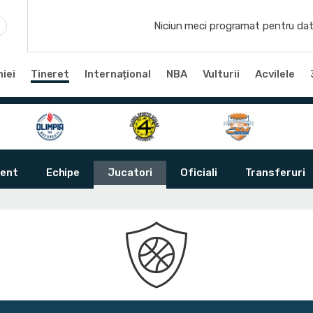
Niciun meci programat pentru dat
iei
Tineret
Internațional
NBA
Vulturii
Acvilele
ent
Echipe
Jucatori
Oficiali
Transferuri