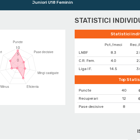
Juniori U18 Feminin
STATISTICI INDIVI
Statistici ind
Pct./meci
Rec.
LNBF
8.3
2.
C.R. Fem.
4.0
2.
Liga I F.
14.5
3
Top Statis
Puncte
40
Recuperari
12
@
Pase decisive
8
I