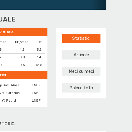
DUALE
ividuale
Statistici
/meci
PD/meci
Eff
8
1.2
5.2
Articole
2
0.8
1.4
.0
0.5
12.5
Meci cu meci
tici
@ Satu Mare
LNBF
Galerie foto
 "U" Oradea
LNBF
@ Rapid
LNBF
STORIC