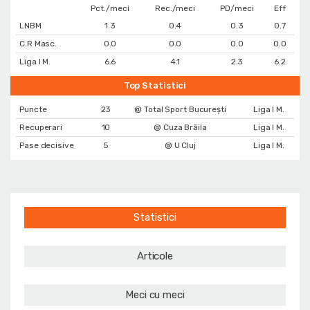
Pct./meci
Rec./meci
PD/meci
Eff
LNBM
1.3
0.4
0.3
0.7
C.R Masc.
0.0
0.0
0.0
0.0
Liga I M.
6.6
4.1
2.3
6.2
Top Statistici
Puncte
23
@ Total Sport București
Liga I M.
Recuperari
10
@ Cuza Brăila
Liga I M.
Pase decisive
5
@ U Cluj
Liga I M.
Statistici
Articole
Meci cu meci