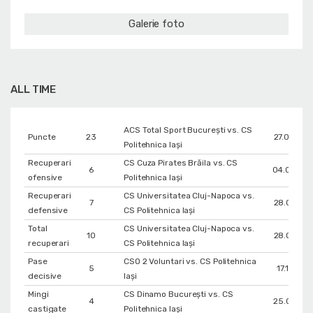
Galerie foto
ALL TIME
ACS Total Sport București vs. CS
Puncte
23
27.04.20
Politehnica Iași
Recuperari
CS Cuza Pirates Brăila vs. CS
6
04.05.20
ofensive
Politehnica Iași
Recuperari
CS Universitatea Cluj-Napoca vs.
7
28.01.20
defensive
CS Politehnica Iași
Total
CS Universitatea Cluj-Napoca vs.
10
28.01.20
recuperari
CS Politehnica Iași
Pase
CSO 2 Voluntari vs. CS Politehnica
5
17.11.202
decisive
Iași
Mingi
CS Dinamo Bucureşti vs. CS
4
25.04.20
castigate
Politehnica Iași