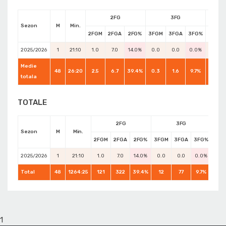
2FG
3FG
Sezon
M
Min.
2FGM
2FGA
2FG%
3FGM
3FGA
3FG%
FTM
2025/2026
1
21:10
1.0
7.0
14.0%
0.0
0.0
0.0%
0.0
Medie
48
26:20
2.5
6.7
39.4%
0.3
1.6
9.7%
2.3
totala
TOTALE
2FG
3FG
Sezon
M
Min.
2FGM
2FGA
2FG%
3FGM
3FGA
3FG%
FTM
2025/2026
1
21:10
1.0
7.0
14.0%
0.0
0.0
0.0%
0.0
Total
48
1264:25
121
322
39.4%
12
77
9.7%
110
1