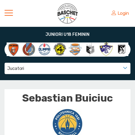
Login
JUNIORI U18 FEMININ
Jucatori
Sebastian Buiciuc