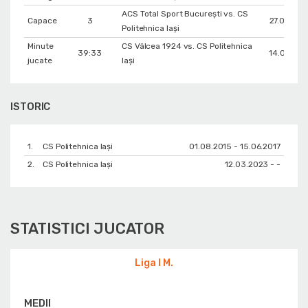
ACS Total Sport București vs. CS
Capace
3
27.04.20
Politehnica Iași
Minute
CS Vâlcea 1924 vs. CS Politehnica
39:33
14.04.20
jucate
Iași
ISTORIC
1.
CS Politehnica Iași
01.08.2015 - 15.06.2017
2.
CS Politehnica Iași
12.03.2023 - -
STATISTICI JUCATOR
Liga I M.
MEDII