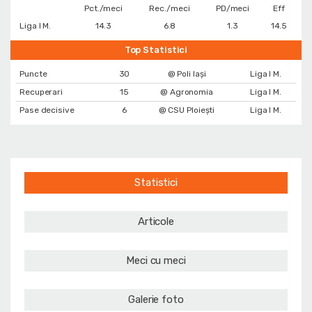
Pct./meci
Rec./meci
PD/meci
Eff
Liga I M.
14.3
6.8
1.3
14.5
Top Statistici
Puncte
30
@ Poli Iași
Liga I M.
Recuperari
15
@ Agronomia
Liga I M.
Pase decisive
6
@ CSU Ploiești
Liga I M.
Statistici
Articole
Meci cu meci
Galerie foto