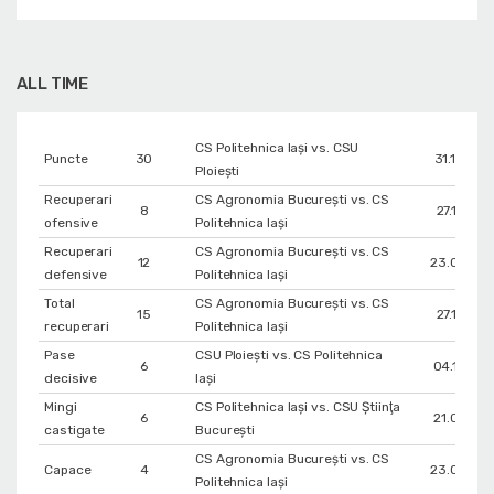
ALL TIME
CS Politehnica Iași vs. CSU
Puncte
30
31.10.202
Ploiești
Recuperari
CS Agronomia București vs. CS
8
27.11.202
ofensive
Politehnica Iași
Recuperari
CS Agronomia București vs. CS
12
23.04.20
defensive
Politehnica Iași
Total
CS Agronomia București vs. CS
15
27.11.202
recuperari
Politehnica Iași
Pase
CSU Ploiești vs. CS Politehnica
6
04.12.202
decisive
Iași
Mingi
CS Politehnica Iași vs. CSU Ştiinţa
6
21.01.202
castigate
Bucureşti
CS Agronomia București vs. CS
Capace
4
23.04.20
Politehnica Iași