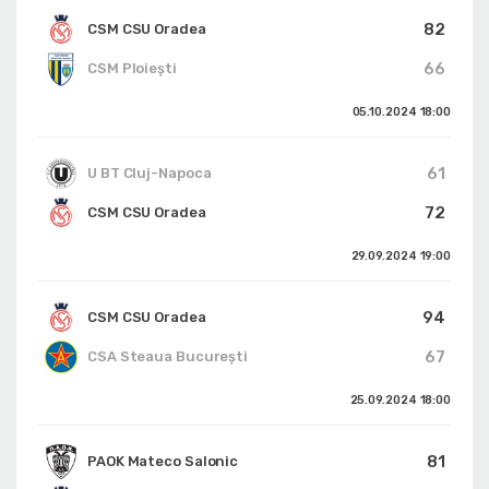
82
CSM CSU Oradea
66
CSM Ploiești
05.10.2024
18:00
61
U BT Cluj-Napoca
72
CSM CSU Oradea
29.09.2024
19:00
94
CSM CSU Oradea
67
CSA Steaua București
25.09.2024
18:00
81
PAOK Mateco Salonic