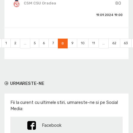
80
CSM CSU Oradea
19.09.2024
19:00
1
2
...
5
6
7
8
9
10
11
...
62
63
URMARESTE-NE
Fii la curent cu ultimele stiri, urmareste-ne si pe Social
Media:
Facebook