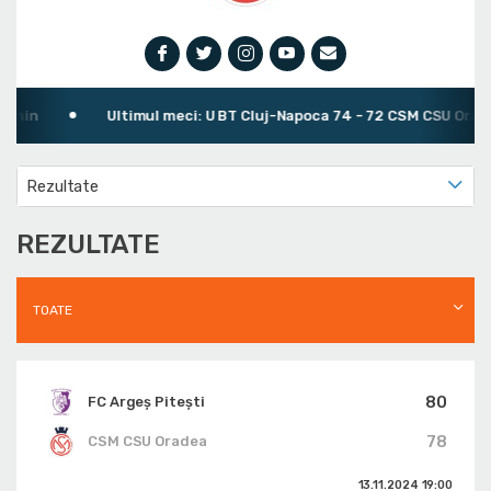
nin
Ultimul meci: U BT Cluj-Napoca 74 - 72 CSM CSU Oradea
Rezultate
REZULTATE
TOATE
80
FC Argeș Pitești
78
CSM CSU Oradea
13.11.2024
19:00