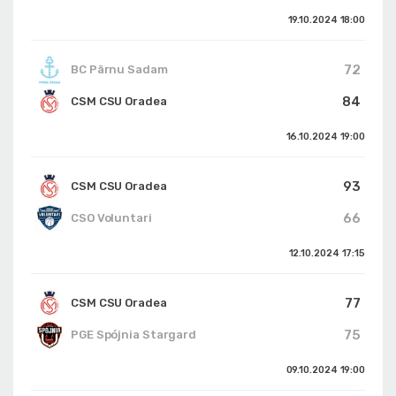
19.10.2024
18:00
72
BC Pärnu Sadam
84
CSM CSU Oradea
16.10.2024
19:00
93
CSM CSU Oradea
66
CSO Voluntari
12.10.2024
17:15
77
CSM CSU Oradea
75
PGE Spójnia Stargard
09.10.2024
19:00