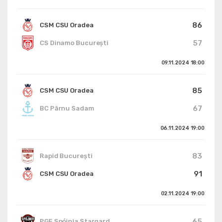
86
CSM CSU Oradea
57
CS Dinamo Bucureşti
09.11.2024
18:00
85
CSM CSU Oradea
67
BC Pärnu Sadam
06.11.2024
19:00
83
Rapid București
91
CSM CSU Oradea
02.11.2024
19:00
65
PGE Spójnia Stargard