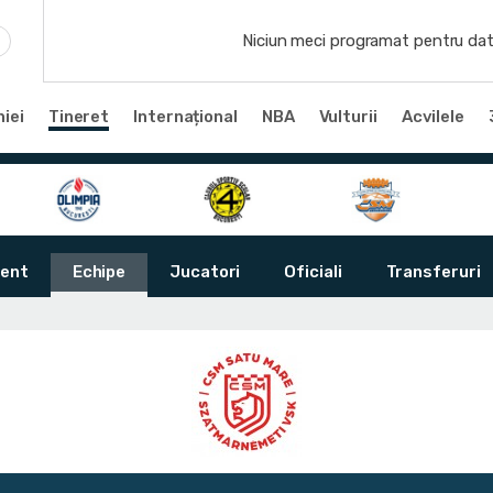
Niciun meci programat pentru dat
iei
Tineret
Internațional
NBA
Vulturii
Acvilele
ent
Echipe
Jucatori
Oficiali
Transferuri