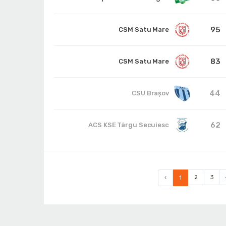
95
CSM Satu Mare
83
CSM Satu Mare
44
CSU Braşov
62
ACS KSE Târgu Secuiesc
‹
1
2
3