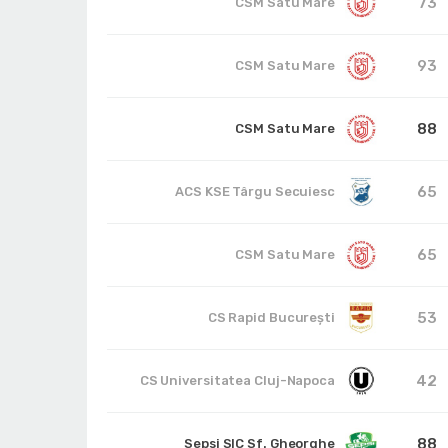
73
CSM Satu Mare
93
CSM Satu Mare
88
CSM Satu Mare
65
ACS KSE Târgu Secuiesc
65
CSM Satu Mare
53
CS Rapid București
42
CS Universitatea Cluj-Napoca
88
Sepsi SIC Sf. Gheorghe