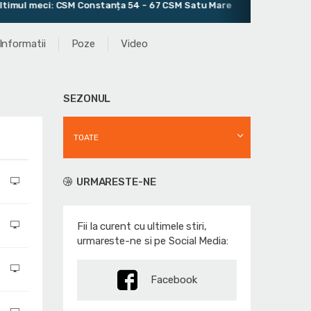
l meci: CSM Constanța 54 - 67 CSM Satu Mare
Anul infiintar
Informatii
Poze
Video
SEZONUL
TOATE
URMARESTE-NE
Fii la curent cu ultimele stiri,
urmareste-ne si pe Social Media:
Facebook