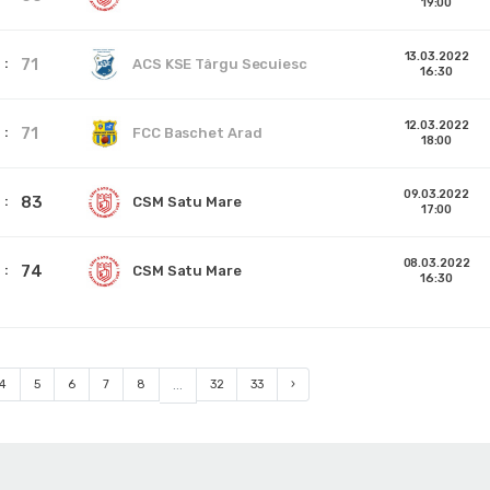
19:00
13.03.2022
71
ACS KSE Târgu Secuiesc
16:30
12.03.2022
71
FCC Baschet Arad
18:00
09.03.2022
83
CSM Satu Mare
17:00
08.03.2022
74
CSM Satu Mare
16:30
4
5
6
7
8
...
32
33
›