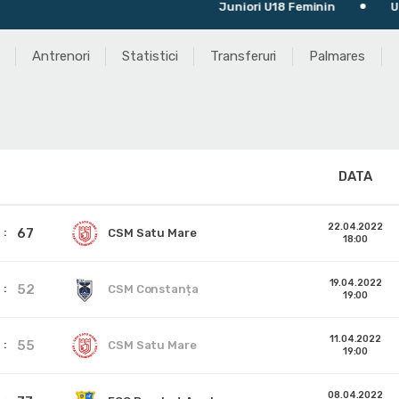
Juniori U18 Feminin
Ultimu
Antrenori
Statistici
Transferuri
Palmares
DATA
22.04.2022
67
CSM Satu Mare
18:00
19.04.2022
52
CSM Constanța
19:00
11.04.2022
55
CSM Satu Mare
19:00
08.04.2022