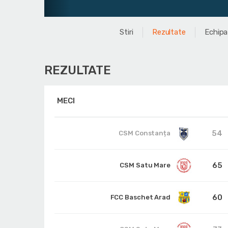
Stiri
Rezultate
Echipa
REZULTATE
MECI
54
CSM Constanța
65
CSM Satu Mare
60
FCC Baschet Arad