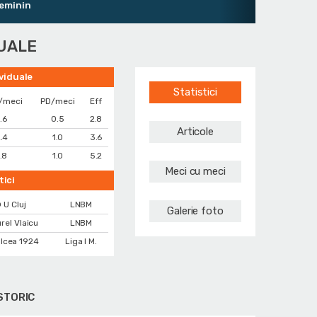
inin
DUALE
ividuale
Statistici
/meci
PD/meci
Eff
1.6
0.5
2.8
Articole
.4
1.0
3.6
.8
1.0
5.2
Meci cu meci
tici
 U Cluj
LNBM
Galerie foto
rel Vlaicu
LNBM
lcea 1924
Liga I M.
STORIC