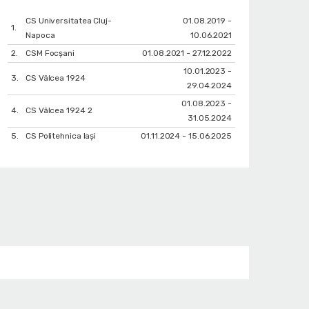
CS Universitatea Cluj-
01.08.2019 -
1.
Napoca
10.06.2021
2.
CSM Focșani
01.08.2021 - 27.12.2022
10.01.2023 -
3.
CS Vâlcea 1924
29.04.2024
01.08.2023 -
4.
CS Vâlcea 1924 2
31.05.2024
5.
CS Politehnica Iași
01.11.2024 - 15.06.2025