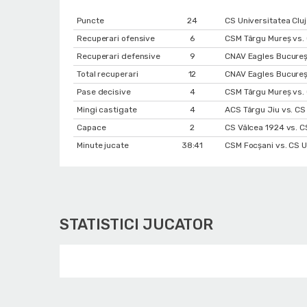
Puncte
24
CS Universitatea Clu
Recuperari ofensive
6
CSM Târgu Mureș vs. 
Recuperari defensive
9
CNAV Eagles Bucureșt
Total recuperari
12
CNAV Eagles Bucureșt
Pase decisive
4
CSM Târgu Mureș vs. 
Mingi castigate
4
ACS Târgu Jiu vs. CS
Capace
2
CS Vâlcea 1924 vs. 
Minute jucate
38:41
CSM Focșani vs. CS U
STATISTICI JUCATOR