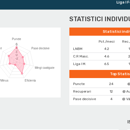
Liga I Fem
STATISTICI INDIVI
Statistici ind
Pct./meci
Rec.
LNBM
4.2
C.R Masc.
4.6
2
Liga I M.
6.5
1
Top Statis
Puncte
24
@
Recuperari
12
@ Au
Pase decisive
4
@ Vâ
I