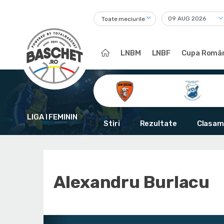
Toate meciurile
LNBM
LNBF
Cupa Român
LIGA I FEMININ
Stiri
Rezultate
Clasam
Alexandru Burlacu