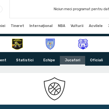
Niciun meci programat pentru dat
iei
Tineret
Internațional
NBA
Vulturii
Acvilele
ent
Statistici
Echipe
Jucatori
Oficiali