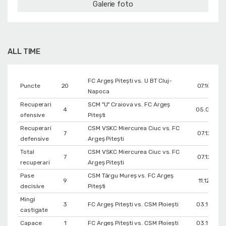
Galerie foto
ALL TIME
FC Argeș Pitești vs. U BT Cluj-
Puncte
20
07.10.202
Napoca
Recuperari
SCM "U" Craiova vs. FC Argeș
4
05.01.202
ofensive
Pitești
Recuperari
CSM VSKC Miercurea Ciuc vs. FC
7
07.12.202
defensive
Argeș Pitești
Total
CSM VSKC Miercurea Ciuc vs. FC
7
07.12.202
recuperari
Argeș Pitești
Pase
CSM Târgu Mureș vs. FC Argeș
9
11.12.2022
decisive
Pitești
Mingi
3
FC Argeș Pitești vs. CSM Ploiești
03.10.202
castigate
Capace
1
FC Argeș Pitești vs. CSM Ploiești
03.10.202