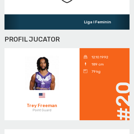
Liga I Feminin
PROFIL JUCATOR
12.10.1992
189 cm
79 kg
#2
Trey Freeman
Point Guard