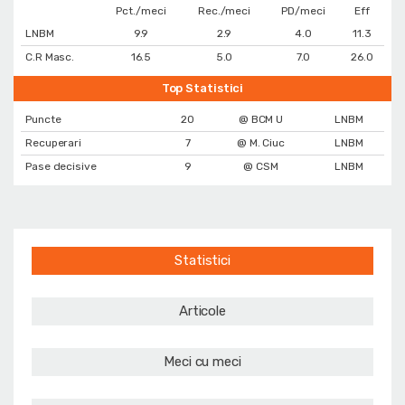
Pct./meci
Rec./meci
PD/meci
Eff
LNBM
9.9
2.9
4.0
11.3
C.R Masc.
16.5
5.0
7.0
26.0
Top Statistici
Puncte
20
@ BCM U
LNBM
Recuperari
7
@ M. Ciuc
LNBM
Pase decisive
9
@ CSM
LNBM
Statistici
Articole
Meci cu meci