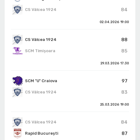
84
CS Vâlcea 1924
02.04.2026
19:00
88
CS Vâlcea 1924
85
SCM Timișoara
29.03.2026
17:30
97
SCM "U" Craiova
83
CS Vâlcea 1924
25.03.2026
19:00
84
CS Vâlcea 1924
87
Rapid București