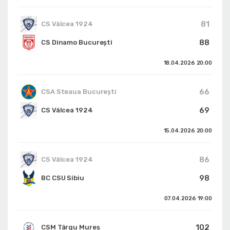
81
CS Vâlcea 1924
88
CS Dinamo Bucureşti
18.04.2026
20:00
66
CSA Steaua București
69
CS Vâlcea 1924
15.04.2026
20:00
86
CS Vâlcea 1924
98
BC CSU Sibiu
07.04.2026
19:00
102
CSM Târgu Mureș