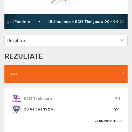
ga I Feminin
Ultimul meci: SCM Timișoara 90 - 94 CS Vâlcea
Rezultate
REZULTATE
TOATE
90
SCM Timișoara
94
CS Vâlcea 1924
27.05.2026
19:00