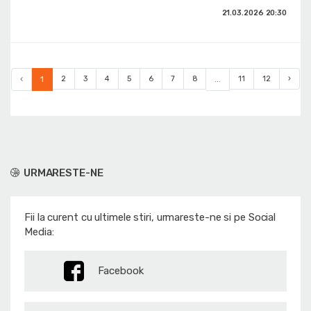
21.03.2026
20:30
‹
1
2
3
4
5
6
7
8
...
11
12
›
URMARESTE-NE
Fii la curent cu ultimele stiri, urmareste-ne si pe Social
Media:
Facebook