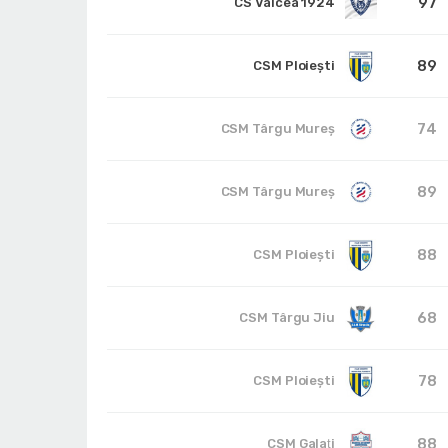
97
CS Vâlcea 1924
89
CSM Ploiești
74
CSM Târgu Mureș
89
CSM Târgu Mureș
88
CSM Ploiești
68
CSM Târgu Jiu
78
CSM Ploiești
88
CSM Galaţi