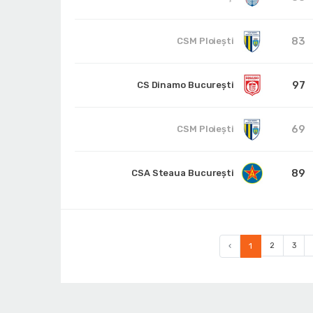
83
CSM Ploiești
97
CS Dinamo Bucureşti
69
CSM Ploiești
89
CSA Steaua București
‹
1
2
3