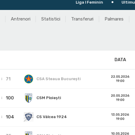
Liga I Feminin
Ultimul meci: 
Antrenori
Statistici
Transferuri
Palmares
DATA
22.05.2026
71
CSA Steaua București
19:00
20.05.2026
100
CSM Ploiești
19:00
13.05.2026
104
CS Vâlcea 1924
19:00
10.05.2026