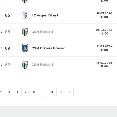
17:00
29.03.2026
85
FC Argeș Pitești
17:00
25.03.2026
88
CSM Ploiești
16:00
21.03.2026
89
CSM Corona Braşov
19:00
16.03.2026
69
CSM Ploiești
19:00
4
5
6
7
8
...
16
17
›