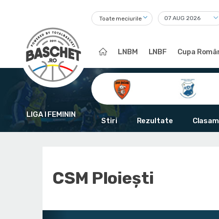
Toate meciurile
LNBM
LNBF
Cupa Român
LIGA I FEMININ
Stiri
Rezultate
Clasam
CSM Ploiești