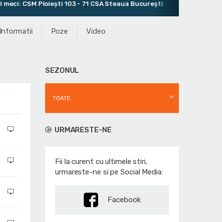
CSM Ploiești 103 - 71 CSA Steaua București
Antrenor: Milan 
Informatii
Poze
Video
SEZONUL
TOATE
URMARESTE-NE
Fii la curent cu ultimele stiri,
urmareste-ne si pe Social Media:
Facebook