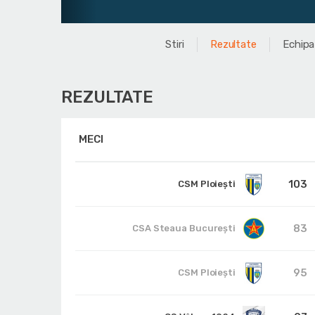
Stiri
Rezultate
Echipa
REZULTATE
MECI
103
CSM Ploiești
83
CSA Steaua București
95
CSM Ploiești