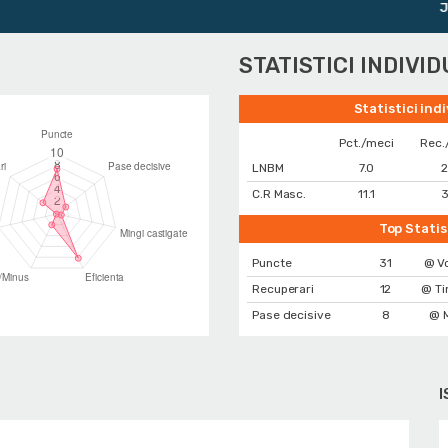
Juni
STATISTICI INDIVI
Statistici ind
Pct./meci
Rec.
LNBM
7.0
2
C.R Masc.
11.1
3
Top Statis
Puncte
31
@ Vo
Recuperari
12
@ Ti
Pase decisive
8
@ M
I