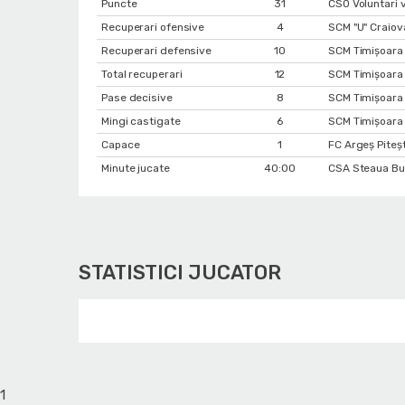
Puncte
31
CSO Voluntari 
Recuperari ofensive
4
SCM "U" Craiov
Recuperari defensive
10
SCM Timișoara 
Total recuperari
12
SCM Timișoara 
Pase decisive
8
SCM Timișoara 
Mingi castigate
6
SCM Timișoara 
Capace
1
FC Argeș Piteș
Minute jucate
40:00
CSA Steaua Buc
STATISTICI JUCATOR
1