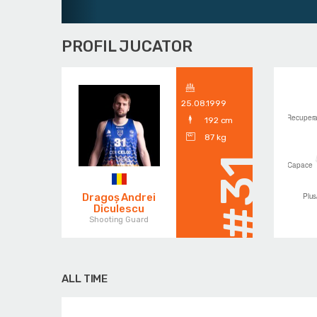
PROFIL JUCATOR
25.08.1999
192 cm
87 kg
#31
Dragoș Andrei
Diculescu
Shooting Guard
ALL TIME