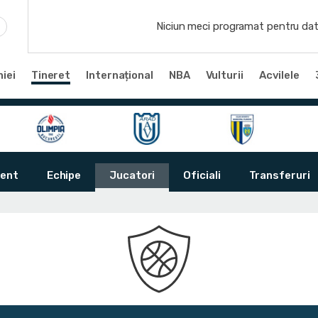
Niciun meci programat pentru dat
iei
Tineret
Internațional
NBA
Vulturii
Acvilele
ent
Echipe
Jucatori
Oficiali
Transferuri