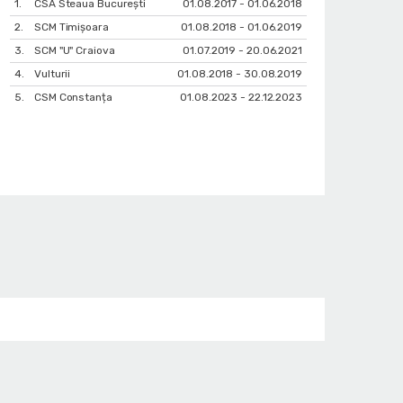
1.
CSA Steaua București
01.08.2017 - 01.06.2018
2.
SCM Timișoara
01.08.2018 - 01.06.2019
3.
SCM "U" Craiova
01.07.2019 - 20.06.2021
4.
Vulturii
01.08.2018 - 30.08.2019
5.
CSM Constanța
01.08.2023 - 22.12.2023