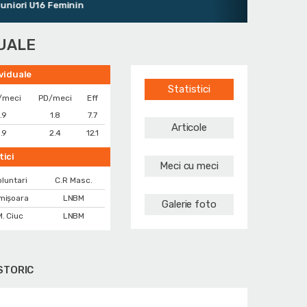
ori U16 Feminin
DUALE
ividuale
Statistici
/meci
PD/meci
Eff
.9
1.8
7.7
Articole
.9
2.4
12.1
tici
Meci cu meci
luntari
C.R Masc.
mișoara
LNBM
Galerie foto
. Ciuc
LNBM
STORIC