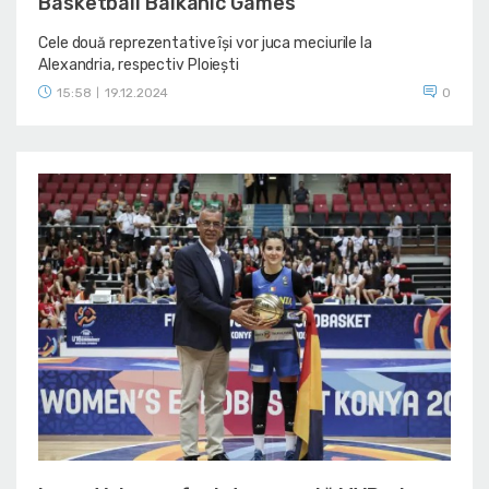
Basketball Balkanic Games
Cele două reprezentative își vor juca meciurile la
Alexandria, respectiv Ploiești
15:58
19.12.2024
0
|