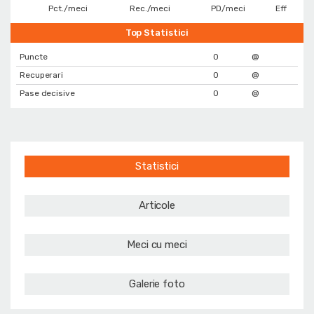
Pct./meci
Rec./meci
PD/meci
Eff
Top Statistici
Puncte
0
@
Recuperari
0
@
Pase decisive
0
@
Statistici
Articole
Meci cu meci
Galerie foto