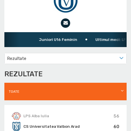
Juniori U16 Feminin
Ultimul meci: LPS Alb
Rezultate
REZULTATE
TOATE
56
LPS Alba Iulia
60
CS Universitatea Valbon Arad