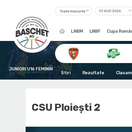
Toate meciurile
LNBM
LNBF
Cupa Român
JUNIORI U16 FEMININ
Stiri
Rezultate
Clasam
CSU Ploieşti 2