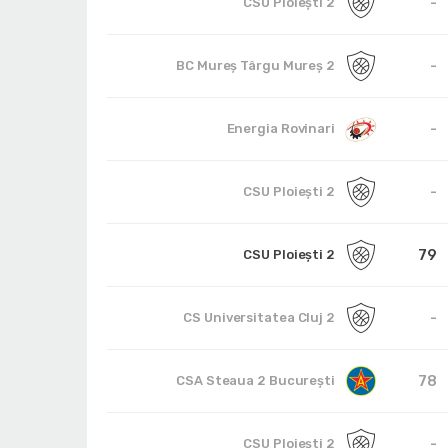
-
CSU Ploieşti 2
-
BC Mureş Târgu Mureş 2
-
Energia Rovinari
-
CSU Ploieşti 2
79
CSU Ploieşti 2
-
CS Universitatea Cluj 2
78
CSA Steaua 2 București
-
CSU Ploieşti 2