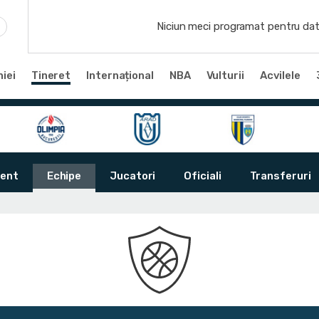
Niciun meci programat pentru dat
iei
Tineret
Internațional
NBA
Vulturii
Acvilele
ent
Echipe
Jucatori
Oficiali
Transferuri