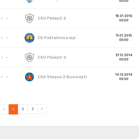
00:00
18.01.2015
-
CSU Ploieşti 2
00:00
11.01.2015
-
CS Politehnica Iași
00:00
21.12.2014
-
CSU Ploieşti 2
00:00
14.12.2014
-
CSA Steaua 2 București
00:00
‹
1
2
3
›