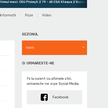
l meci: CSU Ploieşti 2 79 - 65 CSA Steaua 2 București
Informatii
Poze
Video
SEZONUL
TOATE
URMARESTE-NE
Fii la curent cu ultimele stiri,
urmareste-ne si pe Social Media:
Facebook