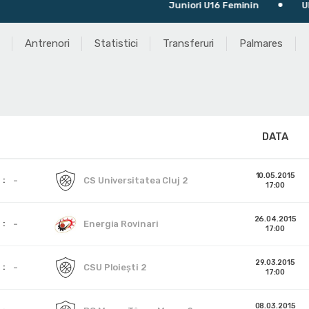
Juniori U16 Feminin
Ultimu
Antrenori
Statistici
Transferuri
Palmares
DATA
10.05.2015
-
CS Universitatea Cluj 2
17:00
26.04.2015
-
Energia Rovinari
17:00
29.03.2015
-
CSU Ploieşti 2
17:00
08.03.2015