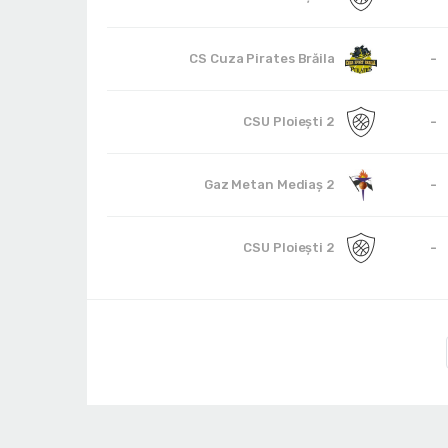
-
CS Cuza Pirates Brăila
-
CSU Ploieşti 2
-
Gaz Metan Mediaş 2
-
CSU Ploieşti 2