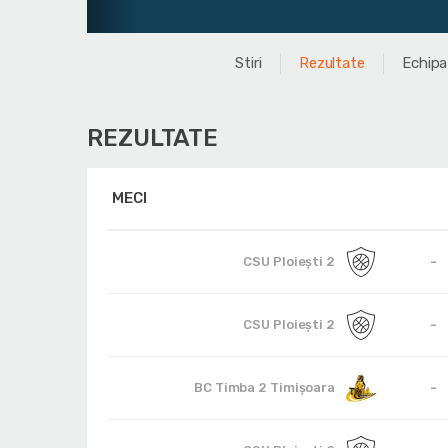
Stiri
Rezultate
Echipa
REZULTATE
MECI
-
CSU Ploieşti 2
-
CSU Ploieşti 2
-
BC Timba 2 Timișoara